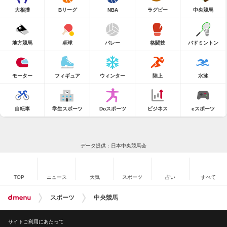
大相撲
Bリーグ
NBA
ラグビー
中央競馬
地方競馬
卓球
バレー
格闘技
バドミントン
モーター
フィギュア
ウィンター
陸上
水泳
自転車
学生スポーツ
Doスポーツ
ビジネス
eスポーツ
データ提供：日本中央競馬会
TOP
ニュース
天気
スポーツ
占い
すべて
スポーツ
中央競馬
サイトご利用にあたって