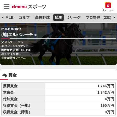
dメニュー
球
MLB
ゴルフ
高校野球
競馬
Jリーグ
プロ野球（2軍）
牝 栗毛 登録抹消
(地)エルバルーチェ
父:オルフェーヴル
母:クィーンスプマンテ
調教師:西田 雄一郎 (美浦)
馬主:佐々木 雄二
生産者:社台ファーム
賞金
獲得賞金
1,746万円
本賞金
1,742万円
付加賞金
4万円
収得賞金（平地）
190万円
収得賞金（障害）
0万円