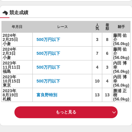
競走成績
人
着
年月日
レース
騎手
気
順
2024年
藤岡 佑
2月25日
500万円以下
3
8
介
小倉
(56.0kg)
2024年
藤岡 佑
2月3日
500万円以下
7
6
介
小倉
(56.0kg)
2023年
内田 博
11月11日
500万円以下
4
3
幸
福島
(56.0kg)
2023年
内田 博
10月15日
500万円以下
10
4
幸
東京
(56.0kg)
2023年
勝浦 正
8月19日
富良野特別
13
13
樹
札幌
(56.0kg)
もっと見る