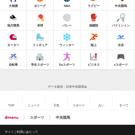
大相撲
Bリーグ
NBA
ラグビー
中央競馬
地方競馬
卓球
バレー
格闘技
バドミントン
モーター
フィギュア
ウィンター
陸上
水泳
自転車
学生スポーツ
Doスポーツ
ビジネス
eスポーツ
データ提供：日本中央競馬会
TOP
ニュース
天気
スポーツ
占い
すべて
スポーツ
中央競馬
サイトご利用にあたって