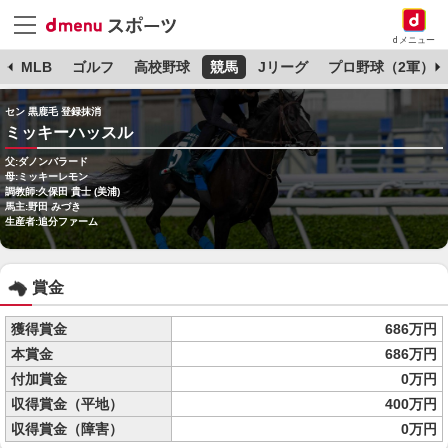
dメニュー
球
MLB
ゴルフ
高校野球
競馬
Jリーグ
プロ野球（2軍）
セン 黒鹿毛 登録抹消
ミッキーハッスル
父:ダノンバラード
母:ミッキーレモン
調教師:久保田 貴士 (美浦)
馬主:野田 みづき
生産者:追分ファーム
賞金
獲得賞金
686万円
本賞金
686万円
付加賞金
0万円
収得賞金（平地）
400万円
収得賞金（障害）
0万円