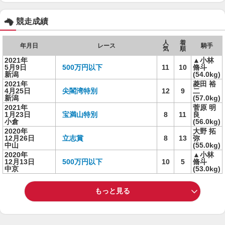
競走成績
人
着
年月日
レース
騎手
気
順
2021年
▲小林
5月9日
500万円以下
11
10
脩斗
新潟
(54.0kg)
2021年
菱田 裕
4月25日
尖閣湾特別
12
9
二
新潟
(57.0kg)
2021年
菅原 明
1月23日
宝満山特別
8
11
良
小倉
(56.0kg)
2020年
大野 拓
12月26日
立志賞
8
13
弥
中山
(55.0kg)
2020年
▲小林
12月13日
500万円以下
10
5
脩斗
中京
(53.0kg)
もっと見る