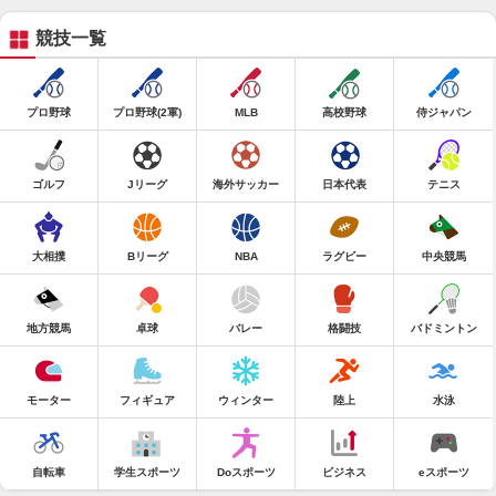
競技一覧
プロ野球
プロ野球(2軍)
MLB
高校野球
侍ジャパン
ゴルフ
Jリーグ
海外サッカー
日本代表
テニス
大相撲
Bリーグ
NBA
ラグビー
中央競馬
地方競馬
卓球
バレー
格闘技
バドミントン
モーター
フィギュア
ウィンター
陸上
水泳
自転車
学生スポーツ
Doスポーツ
ビジネス
eスポーツ