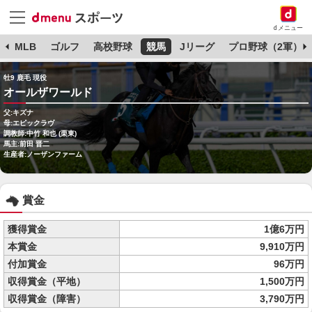
dメニュー
球
MLB
ゴルフ
高校野球
競馬
Jリーグ
プロ野球（2軍）
牡9 鹿毛 現役
オールザワールド
父:キズナ
母:エピックラヴ
調教師:中竹 和也 (栗東)
馬主:前田 晋二
生産者:ノーザンファーム
賞金
獲得賞金
1億6万円
本賞金
9,910万円
付加賞金
96万円
収得賞金（平地）
1,500万円
収得賞金（障害）
3,790万円