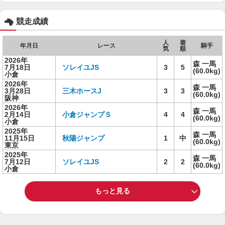
競走成績
人
着
年月日
レース
騎手
気
順
2026年
森 一馬
7月18日
ソレイユJS
3
5
(60.0kg)
小倉
2026年
森 一馬
3月28日
三木ホースJ
3
3
(60.0kg)
阪神
2026年
森 一馬
2月14日
小倉ジャンプＳ
4
4
(60.0kg)
小倉
2025年
森 一馬
11月15日
秋陽ジャンプ
1
中
(60.0kg)
東京
2025年
森 一馬
7月12日
ソレイユJS
2
2
(60.0kg)
小倉
もっと見る