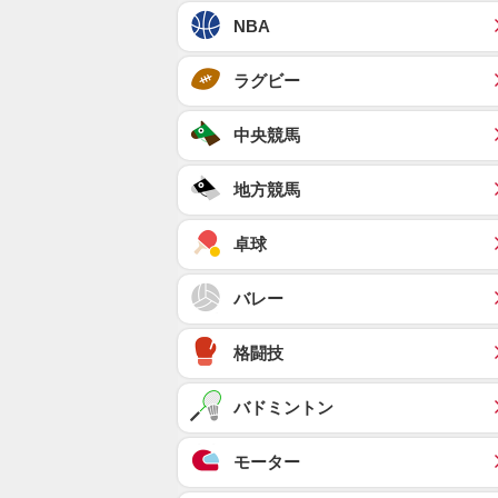
NBA
ラグビー
中央競馬
地方競馬
卓球
バレー
格闘技
バドミントン
モーター