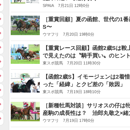
SPAIA 7月21日 12時0分
［重賞回顧］夏の函館、世代の1番星
S〜
ウマフリ 7月20日 19時0分
【重賞レース回顧】函館2歳Sは鞍
で見えたのは〝騎手買い〟のヒン
東スポ競馬 7月20日 11時30分
【函館2歳S】イモージェンは2着
った「経緯」とクビ差の「敗因」
東スポ競馬 7月19日 18時10分
［新種牡馬対談］サリオスの仔は
産駒の成長性は？ 治郎丸敬之×緒
ウマフリ 7月19日 17時0分