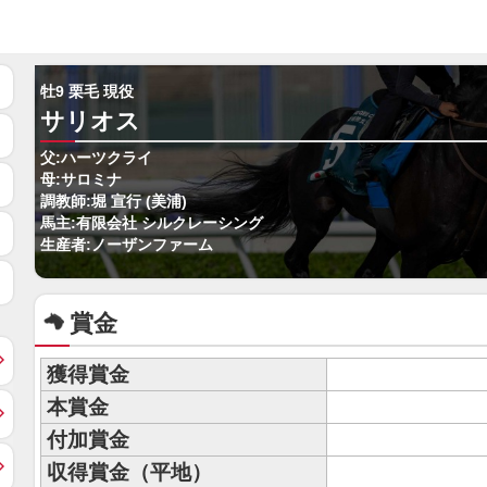
牡9 栗毛 現役
サリオス
父:ハーツクライ
母:サロミナ
調教師:堀 宣行 (美浦)
馬主:有限会社 シルクレーシング
生産者:ノーザンファーム
賞金
獲得賞金
本賞金
付加賞金
収得賞金（平地）