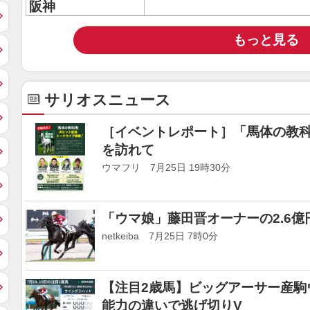
阪神
もっと見る
サリオスニュース
［イベントレポート］「馬体の教
を訪れて
ウマフリ 7月25日 19時30分
「ウマ娘」藤田晋オーナーの2.6億
netkeiba 7月25日 7時0分
【注目2歳馬】ビッグアーサー産駒
能力の違いで逃げ切りV