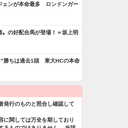
ジェンが本命最多 ロンドンガー
価〟の好配合馬が登場！＝坂上明
台”勝ちは過去1頭 東大HCの本命
者発行のものと照合し確認して
容に関しては万全を期しており
するものではありません。 当該