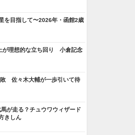
を目指して〜2026年・函館2歳
上が理想的な立ち回り 小倉記念
ト
惜敗 佐々木大輔が一歩引いて待
牝馬が走る？チュウワウィザード
方きしん