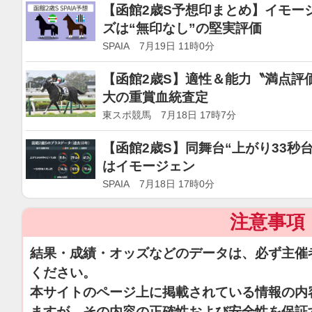
【函館2歳S予想印まとめ】イモー
ズは“無印なし”の堅実評価
SPAIA 7月19日 11時0分
【函館2歳S】適性＆能力〝満点評
大の重賞血統査定
東スポ競馬 7月18日 17時7分
【函館2歳S】同舞台“上がり33秒
はイモージェン
SPAIA 7月18日 17時0分
注意事項
結果・成績・オッズなどのデータは、必ず主催
ください。
本サイトのページ上に掲載されている情報の内
ますが、その内容の正確性および安全性を保証