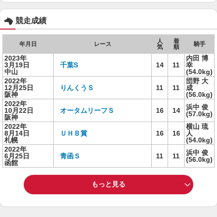
競走成績
人
着
年月日
レース
騎手
気
順
2023年
内田 博
3月19日
千葉S
14
11
幸
中山
(54.0kg)
2022年
団野 大
12月25日
りんくうＳ
11
11
成
阪神
(56.0kg)
2022年
浜中 俊
10月22日
オータムリーフＳ
16
14
(57.0kg)
阪神
2022年
横山 琉
8月14日
ＵＨＢ賞
16
16
人
札幌
(54.0kg)
2022年
浜中 俊
6月25日
青函Ｓ
11
11
(56.0kg)
函館
もっと見る