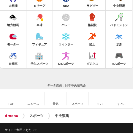
大相撲
Bリーグ
NBA
ラグビー
中央競馬
地方競馬
卓球
バレー
格闘技
バドミントン
モーター
フィギュア
ウィンター
陸上
水泳
自転車
学生スポーツ
Doスポーツ
ビジネス
eスポーツ
データ提供：日本中央競馬会
TOP
ニュース
天気
スポーツ
占い
すべて
スポーツ
中央競馬
サイトご利用にあたって