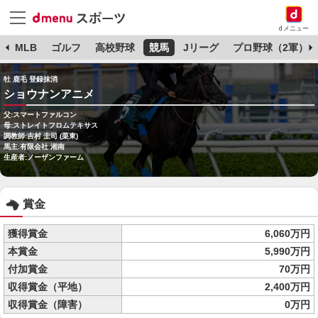
dメニュー
球
MLB
ゴルフ
高校野球
競馬
Jリーグ
プロ野球（2軍）
牡 鹿毛 登録抹消
ショウナンアニメ
父:スマートファルコン
母:ストレイトフロムテキサス
調教師:吉村 圭司 (栗東)
馬主:有限会社 湘南
生産者:ノーザンファーム
賞金
獲得賞金
6,060万円
本賞金
5,990万円
付加賞金
70万円
収得賞金（平地）
2,400万円
収得賞金（障害）
0万円