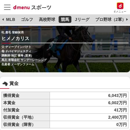
dメニュー
球
MLB
ゴルフ
高校野球
競馬
Jリーグ
プロ野球（2軍）
牝 鹿毛 登録抹消
ヒメノカリス
父:ディープインパクト
母:ドバイマジェスティ
調教師:池江 泰寿 (栗東)
馬主:有限会社 サンデーレーシング
生産者:ノーザンファーム
賞金
獲得賞金
6,043万円
本賞金
6,002万円
付加賞金
41万円
収得賞金（平地）
2,400万円
収得賞金（障害）
0万円