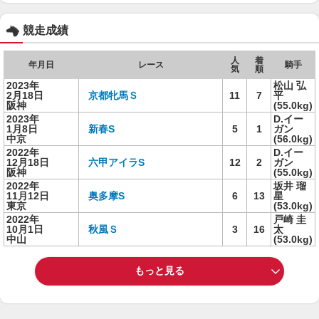
競走成績
人
着
年月日
レース
騎手
気
順
2023年
松山 弘
2月18日
京都牝馬Ｓ
11
7
平
阪神
(55.0kg)
2023年
D.イー
1月8日
新春S
5
1
ガン
中京
(56.0kg)
2022年
D.イー
12月18日
六甲アイラS
12
2
ガン
阪神
(55.0kg)
2022年
坂井 瑠
11月12日
奥多摩S
6
13
星
東京
(53.0kg)
2022年
戸崎 圭
10月1日
秋風Ｓ
3
16
太
中山
(53.0kg)
もっと見る