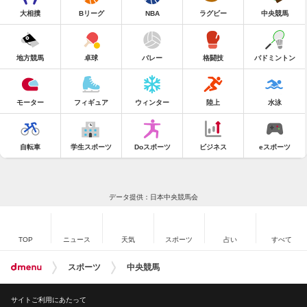
大相撲
Bリーグ
NBA
ラグビー
中央競馬
地方競馬
卓球
バレー
格闘技
バドミントン
モーター
フィギュア
ウィンター
陸上
水泳
自転車
学生スポーツ
Doスポーツ
ビジネス
eスポーツ
データ提供：日本中央競馬会
TOP
ニュース
天気
スポーツ
占い
すべて
スポーツ
中央競馬
サイトご利用にあたって