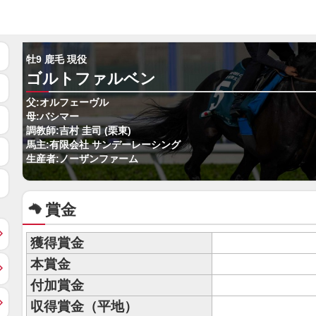
牡9 鹿毛 現役
ゴルトファルベン
父:オルフェーヴル
母:バシマー
調教師:吉村 圭司 (栗東)
馬主:有限会社 サンデーレーシング
生産者:ノーザンファーム
賞金
獲得賞金
本賞金
付加賞金
収得賞金（平地）