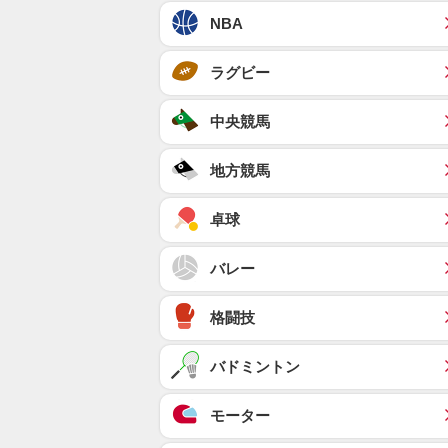
NBA
ラグビー
中央競馬
地方競馬
卓球
バレー
格闘技
バドミントン
モーター