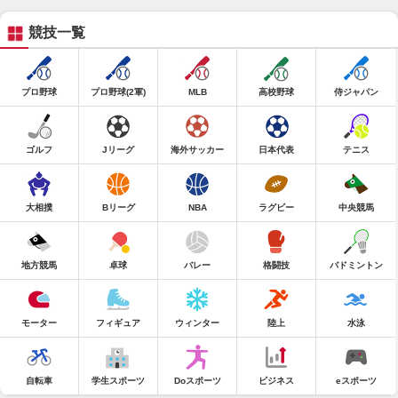
競技一覧
プロ野球
プロ野球(2軍)
MLB
高校野球
侍ジャパン
ゴルフ
Jリーグ
海外サッカー
日本代表
テニス
大相撲
Bリーグ
NBA
ラグビー
中央競馬
地方競馬
卓球
バレー
格闘技
バドミントン
モーター
フィギュア
ウィンター
陸上
水泳
自転車
学生スポーツ
Doスポーツ
ビジネス
eスポーツ