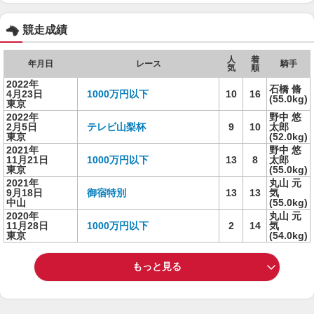
競走成績
人
着
年月日
レース
騎手
気
順
2022年
石橋 脩
4月23日
1000万円以下
10
16
(55.0kg)
東京
2022年
野中 悠
2月5日
テレビ山梨杯
9
10
太郎
東京
(52.0kg)
2021年
野中 悠
11月21日
1000万円以下
13
8
太郎
東京
(55.0kg)
2021年
丸山 元
9月18日
御宿特別
13
13
気
中山
(55.0kg)
2020年
丸山 元
11月28日
1000万円以下
2
14
気
東京
(54.0kg)
もっと見る