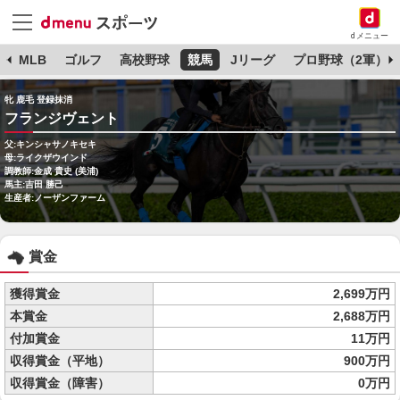
dメニュー
球
MLB
ゴルフ
高校野球
競馬
Jリーグ
プロ野球（2軍）
牝 鹿毛 登録抹消
フランジヴェント
父:キンシャサノキセキ
母:ライクザウインド
調教師:金成 貴史 (美浦)
馬主:吉田 勝己
生産者:ノーザンファーム
賞金
獲得賞金
2,699万円
本賞金
2,688万円
付加賞金
11万円
収得賞金（平地）
900万円
収得賞金（障害）
0万円