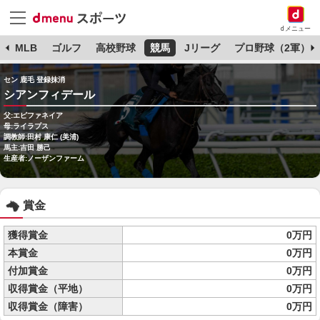
dメニュー
球
MLB
ゴルフ
高校野球
競馬
Jリーグ
プロ野球（2軍）
セン 鹿毛 登録抹消
シアンフィデール
父:エピファネイア
母:ライラプス
調教師:田村 康仁 (美浦)
馬主:吉田 勝己
生産者:ノーザンファーム
賞金
獲得賞金
0万円
本賞金
0万円
付加賞金
0万円
収得賞金（平地）
0万円
収得賞金（障害）
0万円