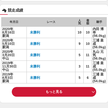
競走成績
人
着
年月日
レース
騎手
気
順
2020年
内田 博
8月16日
未勝利
10
10
幸
新潟
(56.0kg)
2020年
三浦 皇
5月10日
未勝利
9
10
成
新潟
(56.0kg)
2020年
丸山 元
3月20日
未勝利
5
11
気
中山
(56.0kg)
2019年
三浦 皇
11月30日
未勝利
3
11
成
中山
(55.0kg)
2019年
三浦 皇
8月3日
未勝利
5
6
成
新潟
(54.0kg)
もっと見る