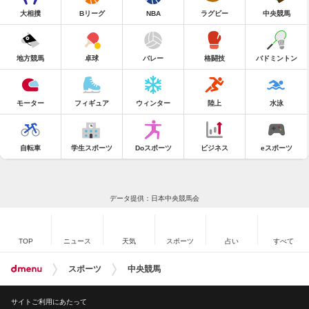
大相撲
Bリーグ
NBA
ラグビー
中央競馬
地方競馬
卓球
バレー
格闘技
バドミントン
モーター
フィギュア
ウィンター
陸上
水泳
自転車
学生スポーツ
Doスポーツ
ビジネス
eスポーツ
データ提供：日本中央競馬会
TOP
ニュース
天気
スポーツ
占い
すべて
スポーツ
中央競馬
サイトご利用にあたって