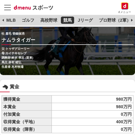
dメニュー
球
MLB
ゴルフ
高校野球
競馬
Jリーグ
プロ野球（2軍）
牡 鹿毛 登録抹消
ナムラタイガー
父:トゥザグローリー
母:カイテキセレブ
調教師:鈴木 孝志 (栗東)
馬主:奈村 睦弘
生産者:木村牧場
賞金
獲得賞金
980万円
本賞金
980万円
付加賞金
0万円
収得賞金（平地）
400万円
収得賞金（障害）
0万円