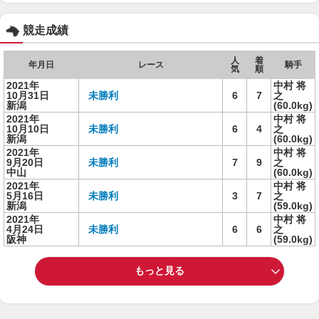
競走成績
人
着
年月日
レース
騎手
気
順
2021年
中村 将
10月31日
未勝利
6
7
之
新潟
(60.0kg)
2021年
中村 将
10月10日
未勝利
6
4
之
新潟
(60.0kg)
2021年
中村 将
9月20日
未勝利
7
9
之
中山
(60.0kg)
2021年
中村 将
5月16日
未勝利
3
7
之
新潟
(59.0kg)
2021年
中村 将
4月24日
未勝利
6
6
之
阪神
(59.0kg)
もっと見る