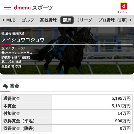
dメニュー
球
MLB
ゴルフ
高校野球
競馬
Jリーグ
プロ野球（2軍）
牡 鹿毛 登録抹消
メイショウコジョウ
父:オルフェーヴル
母:ハービンジャーラス
調教師:石橋 守 (栗東)
馬主:松本 好雄
生産者:林 孝輝
賞金
獲得賞金
5,195万円
本賞金
5,181万円
付加賞金
14万円
収得賞金（平地）
900万円
収得賞金（障害）
0万円