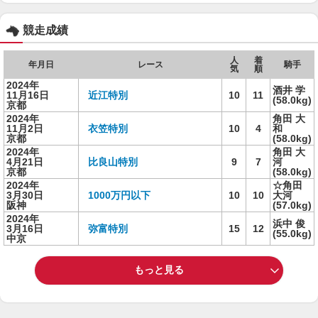
競走成績
人
着
年月日
レース
騎手
気
順
2024年
酒井 学
11月16日
近江特別
10
11
(58.0kg)
京都
2024年
角田 大
11月2日
衣笠特別
10
4
和
京都
(58.0kg)
2024年
角田 大
4月21日
比良山特別
9
7
河
京都
(58.0kg)
2024年
☆角田
3月30日
1000万円以下
10
10
大河
阪神
(57.0kg)
2024年
浜中 俊
3月16日
弥富特別
15
12
(55.0kg)
中京
もっと見る