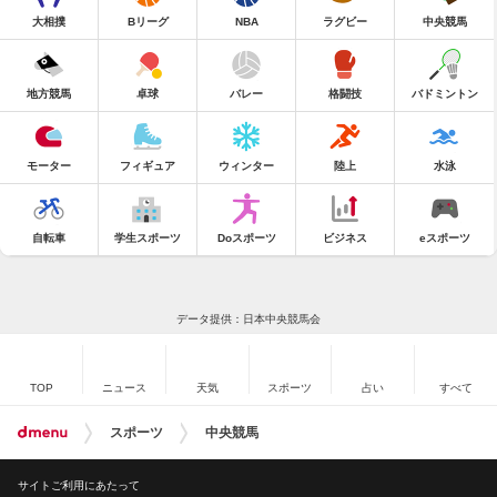
大相撲
Bリーグ
NBA
ラグビー
中央競馬
地方競馬
卓球
バレー
格闘技
バドミントン
モーター
フィギュア
ウィンター
陸上
水泳
自転車
学生スポーツ
Doスポーツ
ビジネス
eスポーツ
データ提供：日本中央競馬会
TOP
ニュース
天気
スポーツ
占い
すべて
スポーツ
中央競馬
サイトご利用にあたって