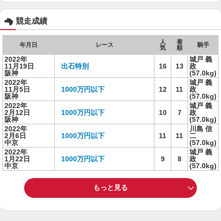
競走成績
人
着
年月日
レース
騎手
気
順
2022年
城戸 義
11月19日
出石特別
16
13
政
阪神
(57.0kg)
2022年
城戸 義
11月5日
1000万円以下
12
11
政
阪神
(57.0kg)
2022年
城戸 義
2月12日
1000万円以下
10
7
政
阪神
(57.0kg)
2022年
川島 信
2月6日
1000万円以下
11
11
二
中京
(57.0kg)
2022年
城戸 義
1月22日
1000万円以下
9
8
政
中京
(57.0kg)
もっと見る