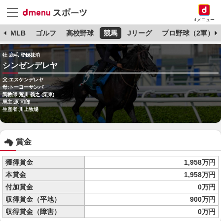
dメニュー
球
MLB
ゴルフ
高校野球
競馬
Jリーグ
プロ野球（2軍）
牡 鹿毛 登録抹消
シンゼンデレヤ
父:エスケンデレヤ
母:トーヨーサンバ
調教師:荒川 義之 (栗東)
馬主:原 司郎
生産者:川上牧場
賞金
獲得賞金
1,958万円
本賞金
1,958万円
付加賞金
0万円
収得賞金（平地）
900万円
収得賞金（障害）
0万円