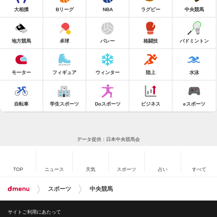
大相撲
Bリーグ
NBA
ラグビー
中央競馬
地方競馬
卓球
バレー
格闘技
バドミントン
モーター
フィギュア
ウィンター
陸上
水泳
自転車
学生スポーツ
Doスポーツ
ビジネス
eスポーツ
データ提供：日本中央競馬会
TOP
ニュース
天気
スポーツ
占い
すべて
スポーツ
中央競馬
サイトご利用にあたって