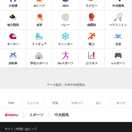
大相撲
Bリーグ
NBA
ラグビー
中央競馬
地方競馬
卓球
バレー
格闘技
バドミントン
モーター
フィギュア
ウィンター
陸上
水泳
自転車
学生スポーツ
Doスポーツ
ビジネス
eスポーツ
データ提供：日本中央競馬会
TOP
ニュース
天気
スポーツ
占い
すべて
スポーツ
中央競馬
サイトご利用にあたって