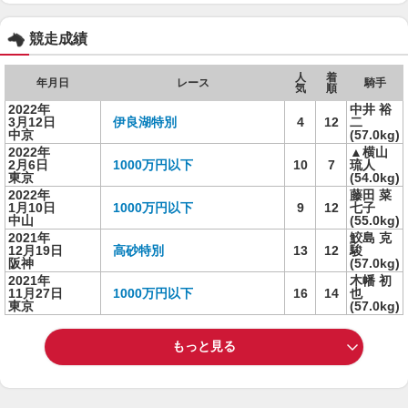
競走成績
人
着
年月日
レース
騎手
気
順
2022年
中井 裕
3月12日
伊良湖特別
4
12
二
中京
(57.0kg)
2022年
▲横山
2月6日
1000万円以下
10
7
琉人
東京
(54.0kg)
2022年
藤田 菜
1月10日
1000万円以下
9
12
七子
中山
(55.0kg)
2021年
鮫島 克
12月19日
高砂特別
13
12
駿
阪神
(57.0kg)
2021年
木幡 初
11月27日
1000万円以下
16
14
也
東京
(57.0kg)
もっと見る