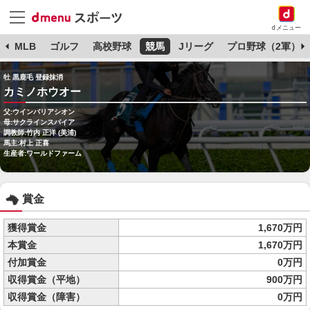
dメニュー
球
MLB
ゴルフ
高校野球
競馬
Jリーグ
プロ野球（2軍）
牡 黒鹿毛 登録抹消
カミノホウオー
父:ウインバリアシオン
母:サクラインスパイア
調教師:竹内 正洋 (美浦)
馬主:村上 正喜
生産者:ワールドファーム
賞金
獲得賞金
1,670万円
本賞金
1,670万円
付加賞金
0万円
収得賞金（平地）
900万円
収得賞金（障害）
0万円