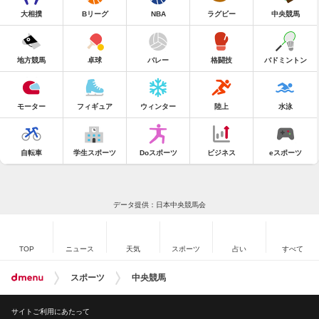
大相撲
Bリーグ
NBA
ラグビー
中央競馬
地方競馬
卓球
バレー
格闘技
バドミントン
モーター
フィギュア
ウィンター
陸上
水泳
自転車
学生スポーツ
Doスポーツ
ビジネス
eスポーツ
データ提供：日本中央競馬会
TOP
ニュース
天気
スポーツ
占い
すべて
スポーツ
中央競馬
サイトご利用にあたって