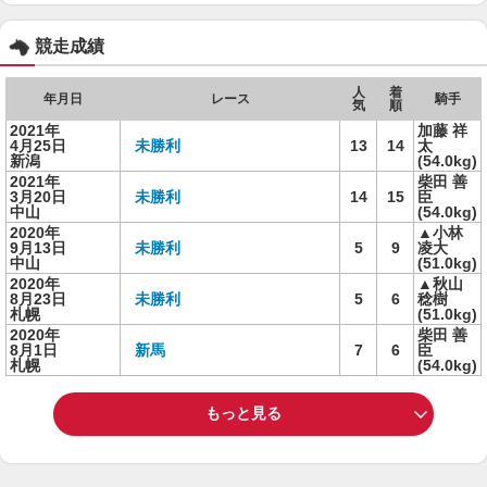
競走成績
人
着
年月日
レース
騎手
気
順
2021年
加藤 祥
4月25日
未勝利
13
14
太
新潟
(54.0kg)
2021年
柴田 善
3月20日
未勝利
14
15
臣
中山
(54.0kg)
2020年
▲小林
9月13日
未勝利
5
9
凌大
中山
(51.0kg)
2020年
▲秋山
8月23日
未勝利
5
6
稔樹
札幌
(51.0kg)
2020年
柴田 善
8月1日
新馬
7
6
臣
札幌
(54.0kg)
もっと見る