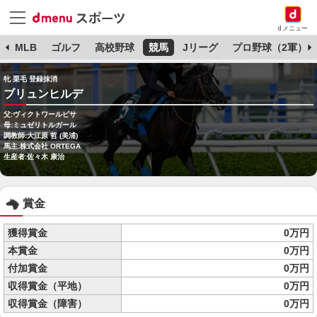
dメニュー
球
MLB
ゴルフ
高校野球
競馬
Jリーグ
プロ野球（2軍）
牝 栗毛 登録抹消
ブリュンヒルデ
父:ヴィクトワールピサ
母:ミュゼリトルガール
調教師:大江原 哲 (美浦)
馬主:株式会社 ORTEGA
生産者:佐々木 康治
賞金
獲得賞金
0万円
本賞金
0万円
付加賞金
0万円
収得賞金（平地）
0万円
収得賞金（障害）
0万円