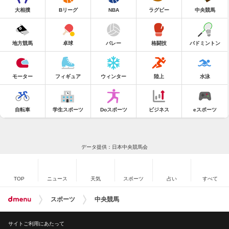
大相撲
Bリーグ
NBA
ラグビー
中央競馬
地方競馬
卓球
バレー
格闘技
バドミントン
モーター
フィギュア
ウィンター
陸上
水泳
自転車
学生スポーツ
Doスポーツ
ビジネス
eスポーツ
データ提供：日本中央競馬会
TOP
ニュース
天気
スポーツ
占い
すべて
スポーツ
中央競馬
サイトご利用にあたって