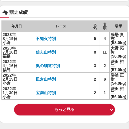
競走成績
人
着
年月日
レース
騎手
気
順
2023年
藤懸 貴
8月19日
不知火特別
5
4
志
小倉
(58.0kg)
2023年
大野 拓
7月16日
信夫山特別
8
11
弥
福島
(58.0kg)
2022年
菱田 裕
4月16日
奥の細道特別
3
2
二
福島
(57.0kg)
2022年
勝浦 正
2月19日
皿倉山特別
2
6
樹
小倉
(54.0kg)
2022年
菱田 裕
1月30日
宝満山特別
2
1
二
小倉
(56.0kg)
もっと見る