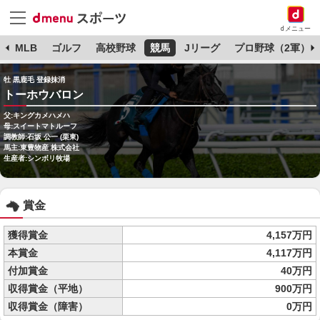
dメニュー
球
MLB
ゴルフ
高校野球
競馬
Jリーグ
プロ野球（2軍）
牡 黒鹿毛 登録抹消
トーホウバロン
父:キングカメハメハ
母:スイートマトルーフ
調教師:石坂 公一 (栗東)
馬主:東豊物産 株式会社
生産者:シンボリ牧場
賞金
獲得賞金
4,157万円
本賞金
4,117万円
付加賞金
40万円
収得賞金（平地）
900万円
収得賞金（障害）
0万円