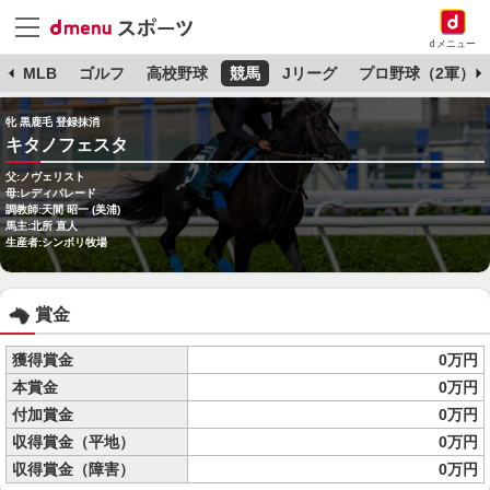
dメニュー
球
MLB
ゴルフ
高校野球
競馬
Jリーグ
プロ野球（2軍）
牝 黒鹿毛 登録抹消
キタノフェスタ
父:ノヴェリスト
母:レディパレード
調教師:天間 昭一 (美浦)
馬主:北所 直人
生産者:シンボリ牧場
賞金
獲得賞金
0万円
本賞金
0万円
付加賞金
0万円
収得賞金（平地）
0万円
収得賞金（障害）
0万円