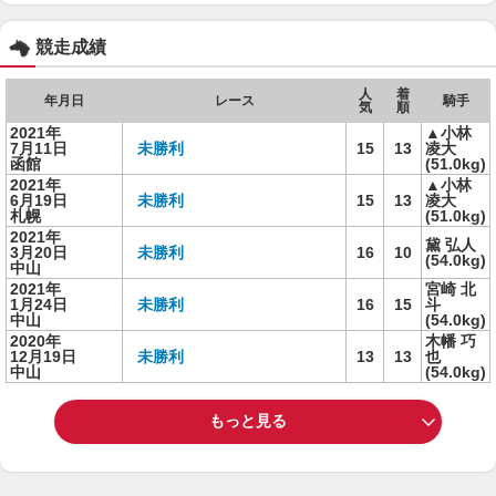
競走成績
人
着
年月日
レース
騎手
気
順
2021年
▲小林
7月11日
未勝利
15
13
凌大
函館
(51.0kg)
2021年
▲小林
6月19日
未勝利
15
13
凌大
札幌
(51.0kg)
2021年
黛 弘人
3月20日
未勝利
16
10
(54.0kg)
中山
2021年
宮崎 北
1月24日
未勝利
16
15
斗
中山
(54.0kg)
2020年
木幡 巧
12月19日
未勝利
13
13
也
中山
(54.0kg)
もっと見る