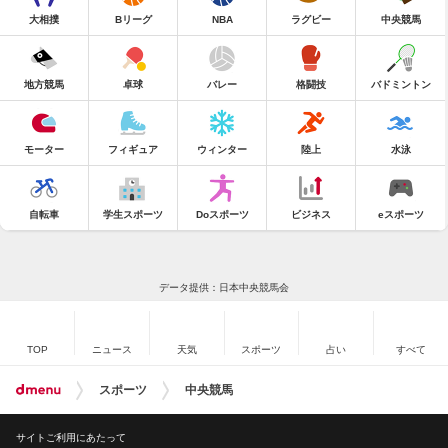
大相撲
Bリーグ
NBA
ラグビー
中央競馬
地方競馬
卓球
バレー
格闘技
バドミントン
モーター
フィギュア
ウィンター
陸上
水泳
自転車
学生スポーツ
Doスポーツ
ビジネス
eスポーツ
データ提供：日本中央競馬会
TOP
ニュース
天気
スポーツ
占い
すべて
スポーツ
中央競馬
サイトご利用にあたって