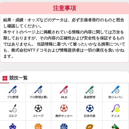
注意事項
結果・成績・オッズなどのデータは、必ず主催者発行のものと照合
し確認してください。
本サイトのページ上に掲載されている情報の内容に関しては万全を
期しておりますが、その内容の正確性および安全性を保証するもの
ではありません。 当該情報に基づいて被ったいかなる損害について
も、株式会社NTTドコモおよび情報提供者は一切の責任を負いかね
ます。
競技一覧
プロ野球
プロ野球(2軍)
MLB
高校野球
侍ジャパン
ゴルフ
Jリーグ
海外サッカー
日本代表
テニス