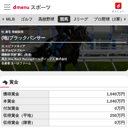
dメニュー
球
MLB
ゴルフ
高校野球
競馬
Jリーグ
プロ野球（2軍）
牡 鹿毛 登録抹消
(地)ブラックパンサー
父:エピファネイア
母:アルピナブルー
調教師:田村 康仁 (美浦)
馬主:Him Rock Racingホールディングス 株式会社
生産者:タバタファーム
賞金
獲得賞金
1,040万円
本賞金
1,040万円
付加賞金
0万円
収得賞金（平地）
250万円
収得賞金（障害）
0万円