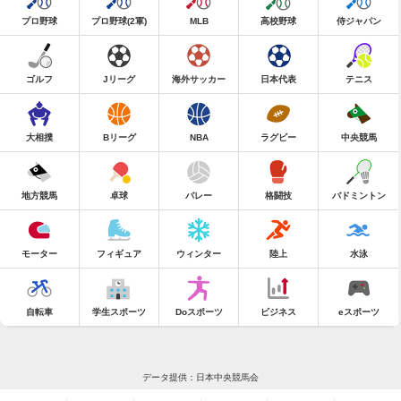
プロ野球
プロ野球(2軍)
MLB
高校野球
侍ジャパン
ゴルフ
Jリーグ
海外サッカー
日本代表
テニス
大相撲
Bリーグ
NBA
ラグビー
中央競馬
地方競馬
卓球
バレー
格闘技
バドミントン
モーター
フィギュア
ウィンター
陸上
水泳
自転車
学生スポーツ
Doスポーツ
ビジネス
eスポーツ
データ提供：日本中央競馬会