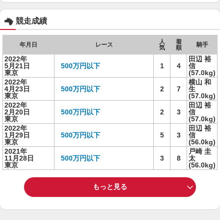
競走成績
人
着
年月日
レース
騎手
気
順
2022年
田辺 裕
5月21日
500万円以下
1
4
信
東京
(57.0kg)
2022年
横山 和
4月23日
500万円以下
2
7
生
東京
(57.0kg)
2022年
田辺 裕
2月20日
500万円以下
2
3
信
東京
(57.0kg)
2022年
田辺 裕
1月29日
500万円以下
5
3
信
東京
(56.0kg)
2021年
戸崎 圭
11月28日
500万円以下
3
8
太
東京
(56.0kg)
もっと見る