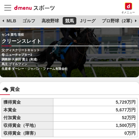
dメニュー
球
MLB
ゴルフ
高校野球
競馬
Jリーグ
プロ野球（2軍）
セン8 栗毛 現役
クリーンスレイト
父:ディスクリートキャット
母:ニューチャプター2
調教師:久保田 貴士 (美浦)
馬主:ゴドルフィン
生産者:ダーレー・ジャパン・ファーム有限会社
賞金
獲得賞金
5,729万円
本賞金
5,677万円
付加賞金
52万円
収得賞金（平地）
1,500万円
収得賞金（障害）
0万円