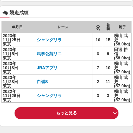
競走成績
人
着
年月日
レース
騎手
気
順
2023年
横山 武
11月25日
シャングリラ
10
15
史
東京
(58.0kg)
2023年
田辺 裕
11月5日
馬事公苑リニ
6
9
信
東京
(58.0kg)
2023年
横山 武
10月8日
JRAアプリ
7
10
史
東京
(57.0kg)
2023年
横山 武
1月28日
白嶺S
2
11
史
東京
(57.0kg)
2022年
横山 武
11月26日
シャングリラ
3
3
史
東京
(57.0kg)
もっと見る