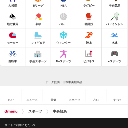
大相撲
Bリーグ
NBA
ラグビー
中央競馬
地方競馬
卓球
バレー
格闘技
バドミントン
モーター
フィギュア
ウィンター
陸上
水泳
自転車
学生スポーツ
Doスポーツ
ビジネス
eスポーツ
データ提供：日本中央競馬会
TOP
ニュース
天気
スポーツ
占い
すべて
スポーツ
中央競馬
サイトご利用にあたって