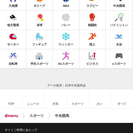
大相撲
Bリーグ
NBA
ラグビー
中央競馬
地方競馬
卓球
バレー
格闘技
バドミントン
モーター
フィギュア
ウィンター
陸上
水泳
自転車
学生スポーツ
Doスポーツ
ビジネス
eスポーツ
データ提供：日本中央競馬会
TOP
ニュース
天気
スポーツ
占い
すべて
スポーツ
中央競馬
サイトご利用にあたって