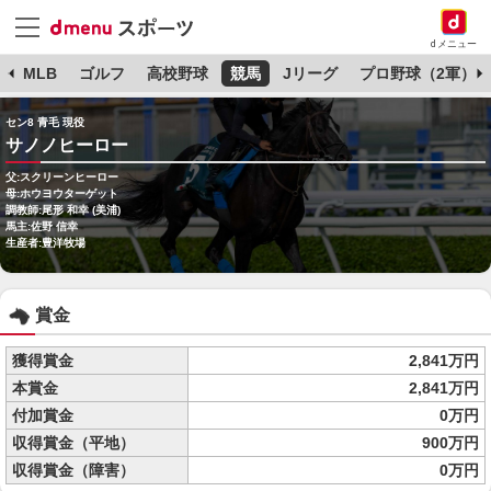
dメニュー
球
MLB
ゴルフ
高校野球
競馬
Jリーグ
プロ野球（2軍）
セン8 青毛 現役
サノノヒーロー
父:スクリーンヒーロー
母:ホウヨウターゲット
調教師:尾形 和幸 (美浦)
馬主:佐野 信幸
生産者:豊洋牧場
賞金
獲得賞金
2,841万円
本賞金
2,841万円
付加賞金
0万円
収得賞金（平地）
900万円
収得賞金（障害）
0万円