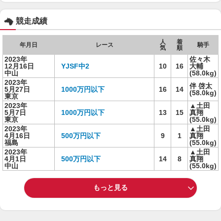
競走成績
人
着
年月日
レース
騎手
気
順
2023年
佐々木
12月16日
YJSF中2
10
16
大輔
中山
(58.0kg)
2023年
伴 啓太
5月27日
1000万円以下
16
14
(58.0kg)
東京
2023年
▲土田
5月7日
1000万円以下
13
15
真翔
東京
(55.0kg)
2023年
▲土田
4月16日
500万円以下
9
1
真翔
福島
(55.0kg)
2023年
▲土田
4月1日
500万円以下
14
8
真翔
中山
(55.0kg)
もっと見る