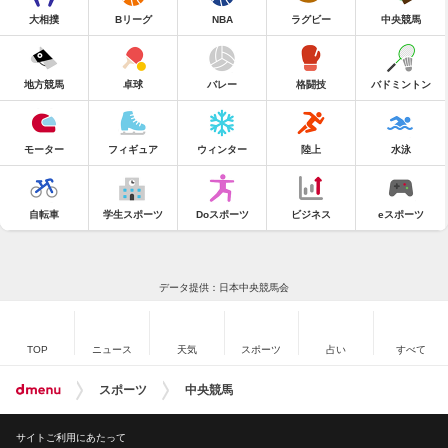
大相撲
Bリーグ
NBA
ラグビー
中央競馬
地方競馬
卓球
バレー
格闘技
バドミントン
モーター
フィギュア
ウィンター
陸上
水泳
自転車
学生スポーツ
Doスポーツ
ビジネス
eスポーツ
データ提供：日本中央競馬会
TOP
ニュース
天気
スポーツ
占い
すべて
スポーツ
中央競馬
サイトご利用にあたって