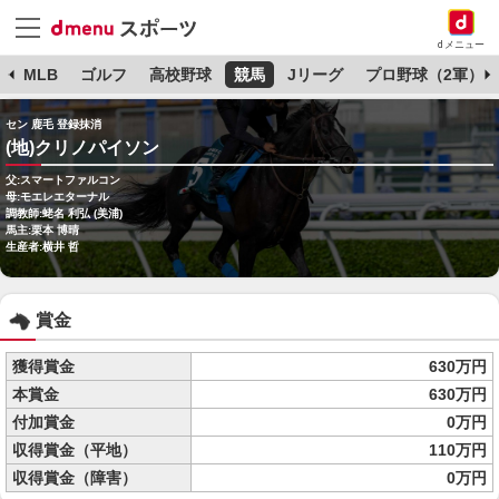
dメニュー
球
MLB
ゴルフ
高校野球
競馬
Jリーグ
プロ野球（2軍）
セン 鹿毛 登録抹消
(地)クリノパイソン
父:スマートファルコン
母:モエレエターナル
調教師:蛯名 利弘 (美浦)
馬主:栗本 博晴
生産者:横井 哲
賞金
獲得賞金
630万円
本賞金
630万円
付加賞金
0万円
収得賞金（平地）
110万円
収得賞金（障害）
0万円