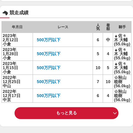
競走成績
人
着
年月日
レース
騎手
気
順
2023年
▲佐々
2月12日
500万円以下
6
中
木 大輔
小倉
(55.0kg)
2023年
▲佐々
1月28日
500万円以下
5
4
木 大輔
小倉
(55.0kg)
2023年
▲佐々
1月15日
500万円以下
10
5
木 大輔
小倉
(55.0kg)
2022年
☆秋山
12月25日
500万円以下
7
10
稔樹
中山
(56.0kg)
2022年
☆秋山
12月17日
500万円以下
6
4
稔樹
中京
(56.0kg)
もっと見る