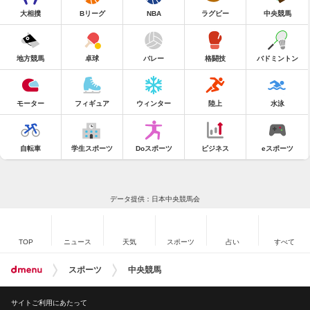
大相撲
Bリーグ
NBA
ラグビー
中央競馬
地方競馬
卓球
バレー
格闘技
バドミントン
モーター
フィギュア
ウィンター
陸上
水泳
自転車
学生スポーツ
Doスポーツ
ビジネス
eスポーツ
データ提供：日本中央競馬会
TOP
ニュース
天気
スポーツ
占い
すべて
スポーツ
中央競馬
サイトご利用にあたって