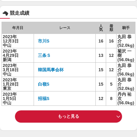
競走成績
人
着
年月日
レース
騎手
気
順
2023年
丸田 恭
12月3日
市川S
16
16
介
中山
(52.0kg)
2023年
菊沢 一
4月29日
三条Ｓ
13
12
樹
新潟
(56.0kg)
2023年
丸田 恭
3月18日
韓国馬事会杯
15
12
介
中山
(56.0kg)
2023年
丸田 恭
1月28日
白嶺S
15
5
介
東京
(52.0kg)
2023年
丹内 祐
1月5日
招福S
12
8
次
中山
(56.0kg)
もっと見る