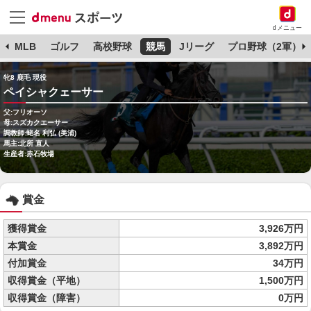
dメニュー
球
MLB
ゴルフ
高校野球
競馬
Jリーグ
プロ野球（2軍）
牝8 鹿毛 現役
ペイシャクェーサー
父:フリオーソ
母:スズカクエーサー
調教師:蛯名 利弘 (美浦)
馬主:北所 直人
生産者:赤石牧場
賞金
獲得賞金
3,926万円
本賞金
3,892万円
付加賞金
34万円
収得賞金（平地）
1,500万円
収得賞金（障害）
0万円