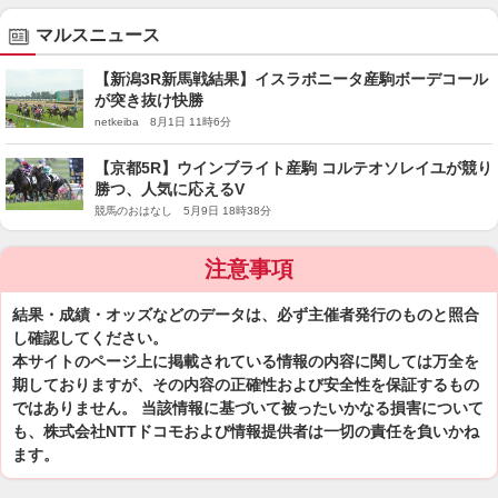
マルスニュース
【新潟3R新馬戦結果】イスラボニータ産駒ボーデコール
が突き抜け快勝
netkeiba 8月1日 11時6分
【京都5R】ウインブライト産駒 コルテオソレイユが競り
勝つ、人気に応えるV
競馬のおはなし 5月9日 18時38分
注意事項
結果・成績・オッズなどのデータは、必ず主催者発行のものと照合
し確認してください。
本サイトのページ上に掲載されている情報の内容に関しては万全を
期しておりますが、その内容の正確性および安全性を保証するもの
ではありません。 当該情報に基づいて被ったいかなる損害について
も、株式会社NTTドコモおよび情報提供者は一切の責任を負いかね
ます。