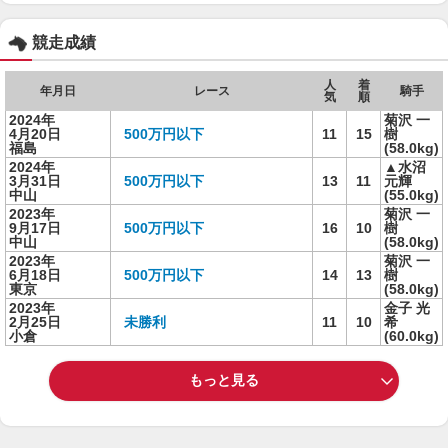
競走成績
人
着
年月日
レース
騎手
気
順
2024年
菊沢 一
4月20日
500万円以下
11
15
樹
福島
(58.0kg)
2024年
▲水沼
3月31日
500万円以下
13
11
元輝
中山
(55.0kg)
2023年
菊沢 一
9月17日
500万円以下
16
10
樹
中山
(58.0kg)
2023年
菊沢 一
6月18日
500万円以下
14
13
樹
東京
(58.0kg)
2023年
金子 光
2月25日
未勝利
11
10
希
小倉
(60.0kg)
もっと見る