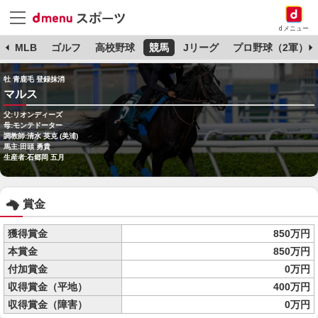
dメニュー
球
MLB
ゴルフ
高校野球
競馬
Jリーグ
プロ野球（2軍）
牡 青鹿毛 登録抹消
マルス
父:リオンディーズ
母:モンテドーター
調教師:清水 英克 (美浦)
馬主:田頭 勇貴
生産者:石郷岡 五月
賞金
獲得賞金
850万円
本賞金
850万円
付加賞金
0万円
収得賞金（平地）
400万円
収得賞金（障害）
0万円