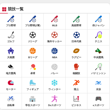
競技一覧
プロ野球
プロ野球(2軍)
MLB
高校野球
侍ジャパン
ゴルフ
Jリーグ
海外サッカー
日本代表
テニス
大相撲
Bリーグ
NBA
ラグビー
中央競馬
地方競馬
卓球
バレー
格闘技
バドミントン
モーター
フィギュア
ウィンター
陸上
水泳
自転車
学生スポーツ
Doスポーツ
ビジネス
eスポーツ