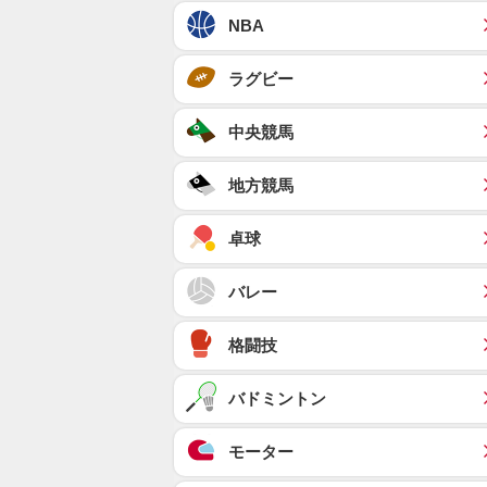
NBA
ラグビー
中央競馬
地方競馬
卓球
バレー
格闘技
バドミントン
モーター