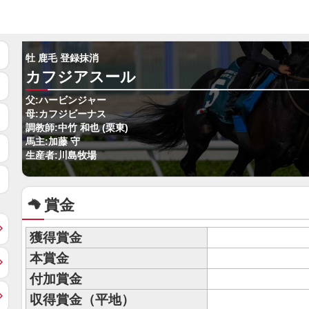
牡 鹿毛 登録抹消
カフジアスール
父:ハービンジャー
母:カフジビーナス
調教師:中竹 和也 (栗東)
馬主:加藤 守
生産者:川島牧場
賞金
獲得賞金
本賞金
付加賞金
収得賞金（平地）