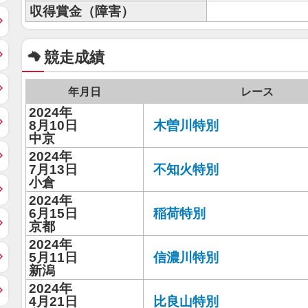
収得賞金（障害）
競走成績
年月日
レース
2024年
8月10日
木曽川特別
中京
2024年
7月13日
不知火特別
小倉
2024年
6月15日
稲荷特別
京都
2024年
5月11日
信濃川特別
新潟
2024年
4月21日
比良山特別