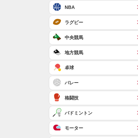
NBA
ラグビー
中央競馬
地方競馬
卓球
バレー
格闘技
バドミントン
モーター