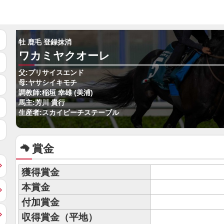
牡 鹿毛 登録抹消
ワカミヤクオーレ
父:プリサイスエンド
母:ヤサシイキモチ
調教師:稲垣 幸雄 (美浦)
馬主:芳川 貴行
生産者:スカイビーチステーブル
賞金
獲得賞金
本賞金
付加賞金
収得賞金（平地）