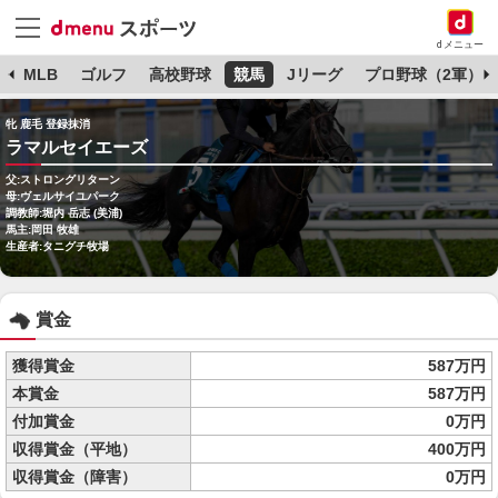
dメニュー
球
MLB
ゴルフ
高校野球
競馬
Jリーグ
プロ野球（2軍）
牝 鹿毛 登録抹消
ラマルセイエーズ
父:ストロングリターン
母:ヴェルサイユパーク
調教師:堀内 岳志 (美浦)
馬主:岡田 牧雄
生産者:タニグチ牧場
賞金
獲得賞金
587万円
本賞金
587万円
付加賞金
0万円
収得賞金（平地）
400万円
収得賞金（障害）
0万円