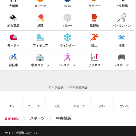
大相撲
Bリーグ
NBA
ラグビー
中央競馬
地方競馬
卓球
バレー
格闘技
バドミントン
モーター
フィギュア
ウィンター
陸上
水泳
自転車
学生スポーツ
Doスポーツ
ビジネス
eスポーツ
データ提供：日本中央競馬会
TOP
ニュース
天気
スポーツ
占い
すべて
スポーツ
中央競馬
サイトご利用にあたって