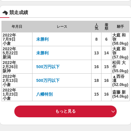
競走成績
人
着
年月日
レース
騎手
気
順
2022年
大庭 和
7月9日
未勝利
8
6
弥
小倉
(58.0kg)
2022年
大庭 和
5月22日
未勝利
13
14
弥
新潟
(57.0kg)
2022年
松田 大
2月26日
500万円以下
16
15
作
阪神
(55.0kg)
2022年
▲西谷
2月13日
500万円以下
18
16
凜
小倉
(52.0kg)
2022年
斎藤 新
1月23日
八幡特別
15
16
(54.0kg)
小倉
もっと見る