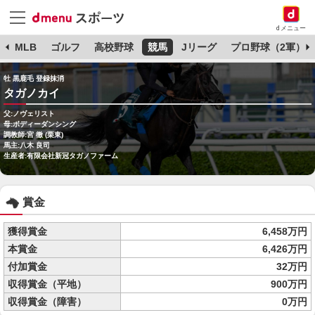
dメニュー
球
MLB
ゴルフ
高校野球
競馬
Jリーグ
プロ野球（2軍）
牡 黒鹿毛 登録抹消
タガノカイ
父:ノヴェリスト
母:ボディーダンシング
調教師:宮 徹 (栗東)
馬主:八木 良司
生産者:有限会社新冠タガノファーム
賞金
獲得賞金
6,458万円
本賞金
6,426万円
付加賞金
32万円
収得賞金（平地）
900万円
収得賞金（障害）
0万円