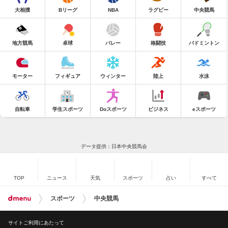
大相撲
Bリーグ
NBA
ラグビー
中央競馬
地方競馬
卓球
バレー
格闘技
バドミントン
モーター
フィギュア
ウィンター
陸上
水泳
自転車
学生スポーツ
Doスポーツ
ビジネス
eスポーツ
データ提供：日本中央競馬会
TOP
ニュース
天気
スポーツ
占い
すべて
スポーツ
中央競馬
サイトご利用にあたって