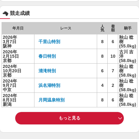
競走成績
人
着
年月日
レース
騎手
気
順
2026年
秋山 稔
3月7日
千里山特別
8
6
樹
阪神
(55.0kg)
2026年
古川 吉
2月15日
春日特別
8
10
洋
京都
(58.0kg)
2024年
秋山 稔
10月20日
清滝特別
6
7
樹
京都
(58.0kg)
2024年
秋山 稔
9月7日
浜名湖特別
4
2
樹
中京
(58.0kg)
2024年
秋山 稔
8月3日
月岡温泉特別
8
6
樹
新潟
(58.0kg)
もっと見る