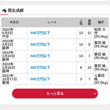
競走成績
人
着
年月日
レース
騎手
気
順
2022年
松田 大
6月5日
500万円以下
12
11
作
中京
(55.0kg)
2022年
富田 暁
4月2日
500万円以下
10
8
(55.0kg)
阪神
2022年
富田 暁
3月20日
500万円以下
14
7
(55.0kg)
阪神
2022年
富田 暁
2月26日
500万円以下
8
10
(55.0kg)
阪神
2021年
☆富田
10月17日
500万円以下
3
7
暁
新潟
(52.0kg)
もっと見る