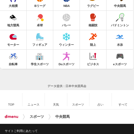
大相撲
Bリーグ
NBA
ラグビー
中央競馬
地方競馬
卓球
バレー
格闘技
バドミントン
モーター
フィギュア
ウィンター
陸上
水泳
自転車
学生スポーツ
Doスポーツ
ビジネス
eスポーツ
データ提供：日本中央競馬会
TOP
ニュース
天気
スポーツ
占い
すべて
スポーツ
中央競馬
サイトご利用にあたって