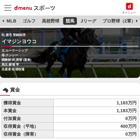
dメニュー
球
MLB
ゴルフ
高校野球
競馬
Jリーグ
プロ野球（2軍）
牝 鹿毛 登録抹消
イマジンヨウコ
父:ルーラーシップ
母:ナンシー
調教師:武 英智 (栗東)
馬主:薪浦 亨
生産者:松浦牧場
賞金
獲得賞金
1,183万円
本賞金
1,183万円
付加賞金
0万円
収得賞金（平地）
400万円
収得賞金（障害）
0万円