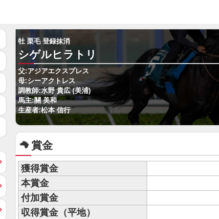
牡 栗毛 登録抹消
シゲルヒラトリ
父:アジアエクスプレス
母:シーアクトレス
調教師:水野 貴広 (美浦)
馬主:關 美和
生産者:松本 信行
賞金
獲得賞金
本賞金
付加賞金
収得賞金（平地）