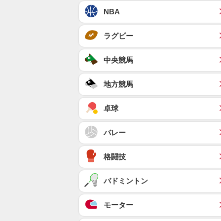
NBA
ラグビー
中央競馬
地方競馬
卓球
バレー
格闘技
バドミントン
モーター