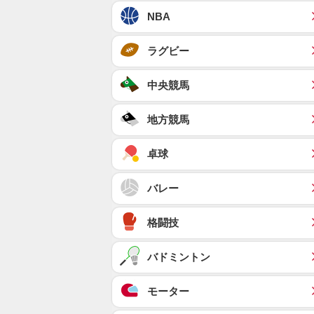
NBA
ラグビー
中央競馬
地方競馬
卓球
バレー
格闘技
バドミントン
モーター