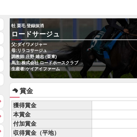
牡 栗毛 登録抹消
ロードサージュ
父:ダイワメジャー
母:リラコサージュ
調教師:庄野 靖志 (栗東)
馬主:株式会社 ロードホースクラブ
生産者:ケイアイファーム
賞金
獲得賞金
本賞金
付加賞金
収得賞金（平地）