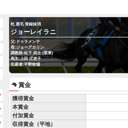
牝 鹿毛 登録抹消
ジョーレイラニ
父:ドゥラメンテ
母:ジョーアカリン
調教師:松下 武士 (栗東)
馬主:上田 江吏子
生産者:平野牧場
賞金
獲得賞金
本賞金
付加賞金
収得賞金（平地）