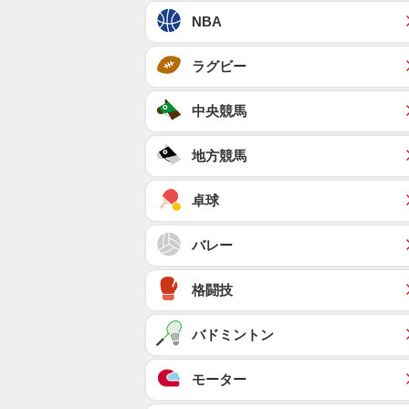
NBA
ラグビー
中央競馬
地方競馬
卓球
バレー
格闘技
バドミントン
モーター