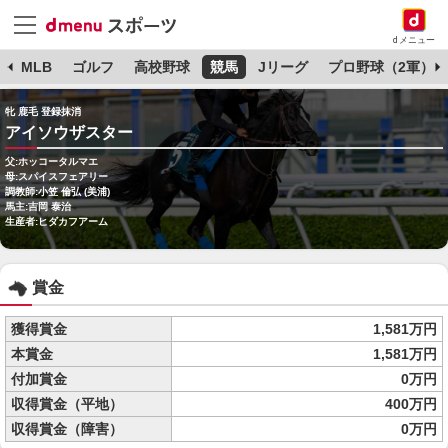
dメニュー
球
MLB
ゴルフ
高校野球
競馬
Jリーグ
プロ野球（2軍）
牝 鹿毛 登録抹消
アイソウザスター
父:ホッコータルマエ
母:スパイスフェアリー
調教師:小笠 倫弘 (美浦)
馬主:吉岡 泰治
生産者:ヒダカフアーム
賞金
獲得賞金
1,581万円
本賞金
1,581万円
付加賞金
0万円
収得賞金（平地）
400万円
収得賞金（障害）
0万円