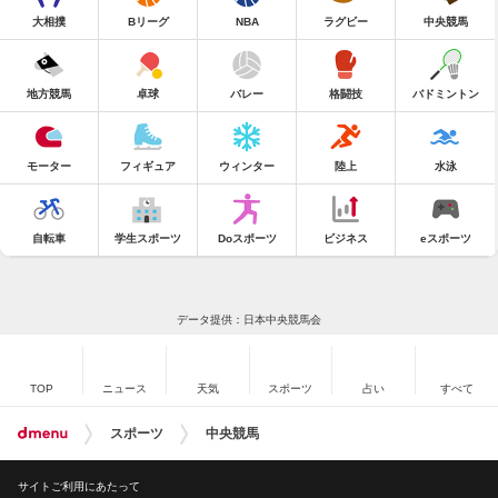
大相撲
Bリーグ
NBA
ラグビー
中央競馬
地方競馬
卓球
バレー
格闘技
バドミントン
モーター
フィギュア
ウィンター
陸上
水泳
自転車
学生スポーツ
Doスポーツ
ビジネス
eスポーツ
データ提供：日本中央競馬会
TOP
ニュース
天気
スポーツ
占い
すべて
スポーツ
中央競馬
サイトご利用にあたって