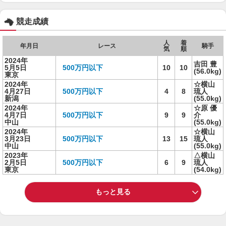
競走成績
人
着
年月日
レース
騎手
気
順
2024年
吉田 豊
5月5日
500万円以下
10
10
(56.0kg)
東京
2024年
☆横山
4月27日
500万円以下
4
8
琉人
新潟
(55.0kg)
2024年
☆原 優
4月7日
500万円以下
9
9
介
中山
(55.0kg)
2024年
☆横山
3月23日
500万円以下
13
15
琉人
中山
(55.0kg)
2023年
△横山
2月5日
500万円以下
6
9
琉人
東京
(54.0kg)
もっと見る