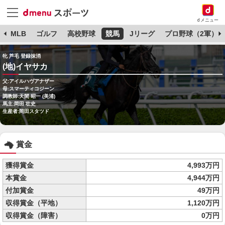
dメニュー
球
MLB
ゴルフ
高校野球
競馬
Jリーグ
プロ野球（2軍）
牝 芦毛 登録抹消
(地)イヤサカ
父:アイルハヴアナザー
母:スマーティコジーン
調教師:天間 昭一 (美浦)
馬主:岡田 壮史
生産者:岡田スタツド
賞金
獲得賞金
4,993万円
本賞金
4,944万円
付加賞金
49万円
収得賞金（平地）
1,120万円
収得賞金（障害）
0万円