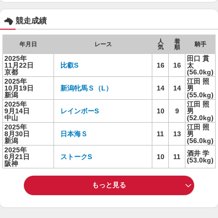
競走成績
人
着
年月日
レース
騎手
気
順
2025年
田口 貫
11月22日
比叡S
16
16
太
京都
(56.0kg)
2025年
江田 照
10月19日
新潟牝馬Ｓ（L）
14
14
男
新潟
(55.0kg)
2025年
江田 照
9月14日
レインボーS
10
9
男
中山
(52.0kg)
2025年
江田 照
8月30日
日本海Ｓ
11
13
男
新潟
(56.0kg)
2025年
酒井 学
6月21日
ストークS
10
11
(53.0kg)
阪神
もっと見る