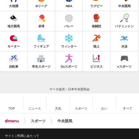
大相撲
Bリーグ
NBA
ラグビー
中央競馬
地方競馬
卓球
バレー
格闘技
バドミントン
モーター
フィギュア
ウィンター
陸上
水泳
自転車
学生スポーツ
Doスポーツ
ビジネス
eスポーツ
データ提供：日本中央競馬会
TOP
ニュース
天気
スポーツ
占い
すべて
スポーツ
中央競馬
サイトご利用にあたって