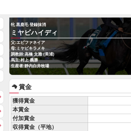
牝 黒鹿毛 登録抹消
ミヤビハイディ
父:エピファネイア
母:ミヤビキラメキ
調教師:高橋 文雅 (美浦)
馬主:村上 義勝
生産者:静内白井牧場
賞金
獲得賞金
本賞金
付加賞金
収得賞金（平地）