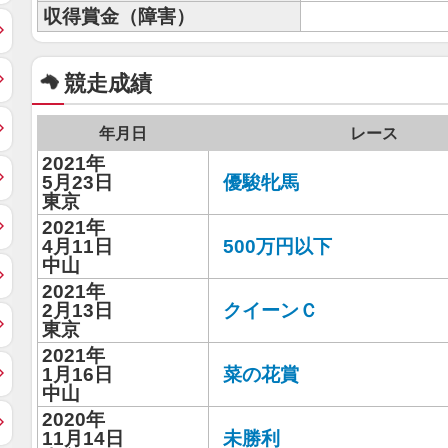
収得賞金（障害）
競走成績
年月日
レース
2021年
5月23日
優駿牝馬
東京
2021年
4月11日
500万円以下
中山
2021年
2月13日
クイーンＣ
東京
2021年
1月16日
菜の花賞
中山
2020年
11月14日
未勝利