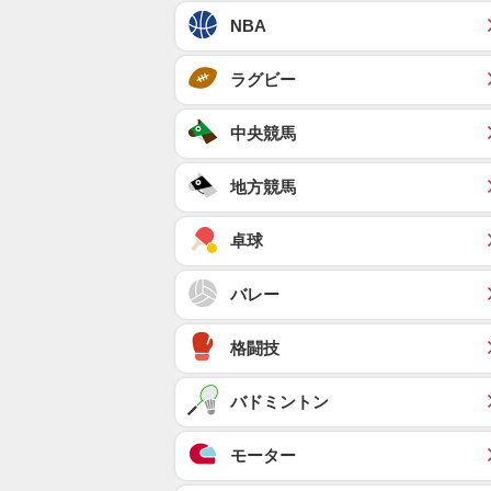
NBA
ラグビー
中央競馬
地方競馬
卓球
バレー
格闘技
バドミントン
モーター