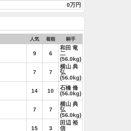
0万円
人気
着順
騎手
和田 竜
9
6
二
(56.0kg)
横山 典
7
7
弘
(56.0kg)
石橋 脩
14
10
(56.0kg)
横山 典
7
7
弘
(56.0kg)
田辺 裕
15
3
信