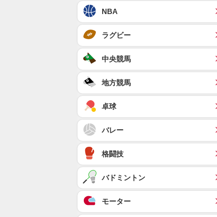
NBA
ラグビー
中央競馬
地方競馬
卓球
バレー
格闘技
バドミントン
モーター