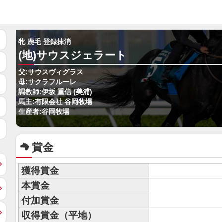
牝 鹿毛 登録抹消
(地)サウスジェラート
父:サウスヴィグラス
母:サクラフルーレ
調教師:伊坂 重信 (美浦)
馬主:有限会社 谷岡牧場
生産者:谷岡牧場
賞金
獲得賞金
本賞金
付加賞金
収得賞金（平地）