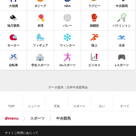
大相撲
Bリーグ
NBA
ラグビー
中央競馬
地方競馬
卓球
バレー
格闘技
バドミントン
モーター
フィギュア
ウィンター
陸上
水泳
自転車
学生スポーツ
Doスポーツ
ビジネス
eスポーツ
データ提供：日本中央競馬会
TOP
ニュース
天気
スポーツ
占い
すべて
スポーツ
中央競馬
サイトご利用にあたって