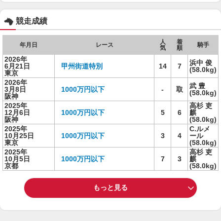
競走成績
人
着
年月日
レース
騎手
気
順
2026年
浜中 俊
6月21日
甲州街道特別
14
7
(58.0kg)
東京
2026年
武 豊
3月8日
1000万円以下
-
取
(58.0kg)
阪神
2025年
高杉 吏
12月6日
1000万円以下
5
6
麒
阪神
(58.0kg)
2025年
C.ルメ
10月25日
1000万円以下
3
4
ール
東京
(58.0kg)
2025年
高杉 吏
10月5日
1000万円以下
7
3
麒
京都
(58.0kg)
もっと見る