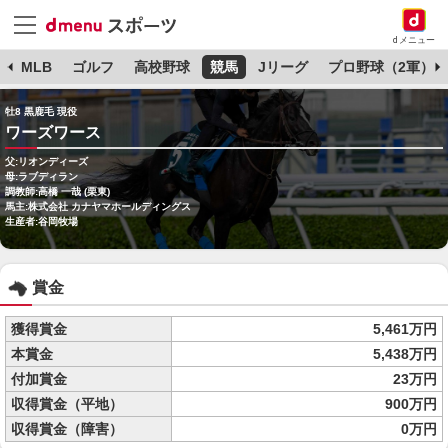
dメニュー
球
MLB
ゴルフ
高校野球
競馬
Jリーグ
プロ野球（2軍）
牡8 黒鹿毛 現役
ワーズワース
父:リオンディーズ
母:ラブディラン
調教師:高橋 一哉 (栗東)
馬主:株式会社 カナヤマホールディングス
生産者:谷岡牧場
賞金
獲得賞金
5,461万円
本賞金
5,438万円
付加賞金
23万円
収得賞金（平地）
900万円
収得賞金（障害）
0万円