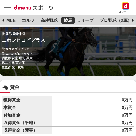
dメニュー
球
MLB
ゴルフ
高校野球
競馬
Jリーグ
プロ野球（2軍）
牡 鹿毛 登録抹消
ニホンピロビグラス
父:サウスヴィグラス
母:ニホンピロキャット
調教師:安達 昭夫 (栗東)
馬主:小林 百太郎
生産者:友田牧場
賞金
獲得賞金
0万円
本賞金
0万円
付加賞金
0万円
収得賞金（平地）
0万円
収得賞金（障害）
0万円