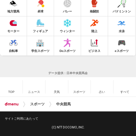
地方競馬
卓球
バレー
格闘技
バドミントン
モーター
フィギュア
ウィンター
陸上
水泳
自転車
学生スポーツ
Doスポーツ
ビジネス
eスポーツ
データ提供：日本中央競馬会
TOP
ニュース
天気
スポーツ
占い
すべて
スポーツ
中央競馬
サイトご利用にあたって
(C) NTT DOCOMO, INC.