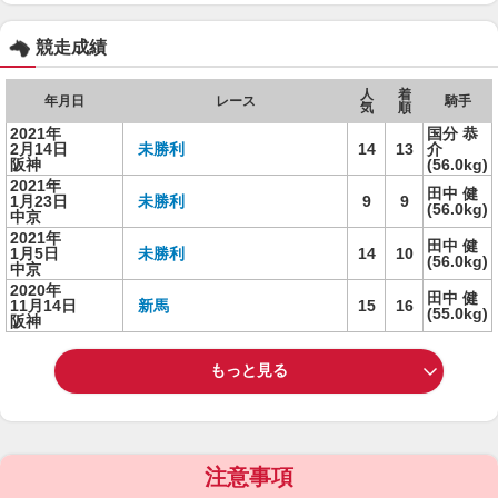
競走成績
人
着
年月日
レース
騎手
気
順
2021年
国分 恭
2月14日
未勝利
14
13
介
阪神
(56.0kg)
2021年
田中 健
1月23日
未勝利
9
9
(56.0kg)
中京
2021年
田中 健
1月5日
未勝利
14
10
(56.0kg)
中京
2020年
田中 健
11月14日
新馬
15
16
(55.0kg)
阪神
もっと見る
注意事項