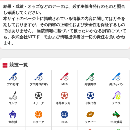
結果・成績・オッズなどのデータは、必ず主催者発行のものと照合
し確認してください。
本サイトのページ上に掲載されている情報の内容に関しては万全を
期しておりますが、その内容の正確性および安全性を保証するもの
ではありません。 当該情報に基づいて被ったいかなる損害について
も、株式会社NTTドコモおよび情報提供者は一切の責任を負いかね
ます。
競技一覧
プロ野球
プロ野球(2軍)
MLB
高校野球
侍ジャパン
ゴルフ
Jリーグ
海外サッカー
日本代表
テニス
大相撲
Bリーグ
NBA
ラグビー
中央競馬