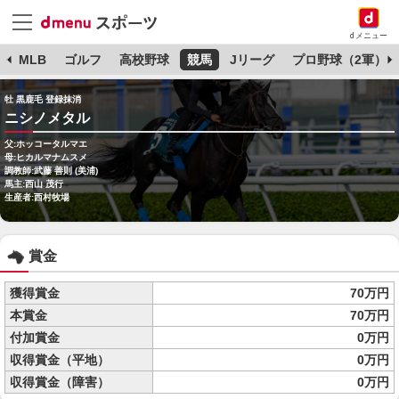
dメニュー
球
MLB
ゴルフ
高校野球
競馬
Jリーグ
プロ野球（2軍）
牡 黒鹿毛 登録抹消
ニシノメタル
父:ホッコータルマエ
母:ヒカルマナムスメ
調教師:武藤 善則 (美浦)
馬主:西山 茂行
生産者:西村牧場
賞金
獲得賞金
70万円
本賞金
70万円
付加賞金
0万円
収得賞金（平地）
0万円
収得賞金（障害）
0万円