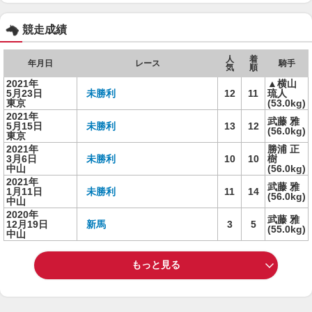
競走成績
人
着
年月日
レース
騎手
気
順
2021年
▲横山
5月23日
未勝利
12
11
琉人
東京
(53.0kg)
2021年
武藤 雅
5月15日
未勝利
13
12
(56.0kg)
東京
2021年
勝浦 正
3月6日
未勝利
10
10
樹
中山
(56.0kg)
2021年
武藤 雅
1月11日
未勝利
11
14
(56.0kg)
中山
2020年
武藤 雅
12月19日
新馬
3
5
(55.0kg)
中山
もっと見る