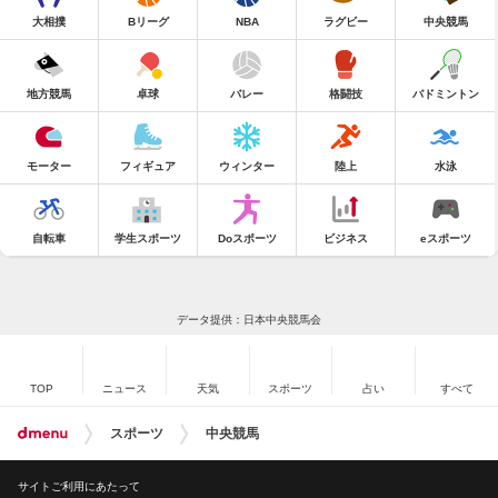
大相撲
Bリーグ
NBA
ラグビー
中央競馬
地方競馬
卓球
バレー
格闘技
バドミントン
モーター
フィギュア
ウィンター
陸上
水泳
自転車
学生スポーツ
Doスポーツ
ビジネス
eスポーツ
データ提供：日本中央競馬会
TOP
ニュース
天気
スポーツ
占い
すべて
スポーツ
中央競馬
サイトご利用にあたって