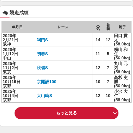
競走成績
人
着
年月日
レース
騎手
気
順
2026年
田口 貫
2月21日
鳴門S
14
12
太
阪神
(58.0kg)
2026年
横山 和
1月12日
初春S
11
5
生
中山
(56.0kg)
2025年
丸山 元
11月2日
秋嶺S
12
7
気
東京
(58.0kg)
2025年
高杉 吏
10月19日
京開設100
10
7
麒
京都
(56.0kg)
2025年
小沢 大
10月4日
大山崎S
12
10
仁
京都
(58.0kg)
もっと見る