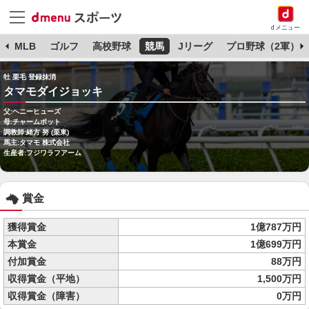
dメニュー
球
MLB
ゴルフ
高校野球
競馬
Jリーグ
プロ野球（2軍）
牡 栗毛 登録抹消
タマモダイジョッキ
父:ヘニーヒューズ
母:チャームポット
調教師:緒方 努 (栗東)
馬主:タマモ 株式会社
生産者:フジワラフアーム
賞金
獲得賞金
1億787万円
本賞金
1億699万円
付加賞金
88万円
収得賞金（平地）
1,500万円
収得賞金（障害）
0万円