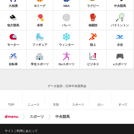
大相撲
Bリーグ
NBA
ラグビー
中央競馬
地方競馬
卓球
バレー
格闘技
バドミントン
モーター
フィギュア
ウィンター
陸上
水泳
自転車
学生スポーツ
Doスポーツ
ビジネス
eスポーツ
データ提供：日本中央競馬会
TOP
ニュース
天気
スポーツ
占い
すべて
スポーツ
中央競馬
サイトご利用にあたって