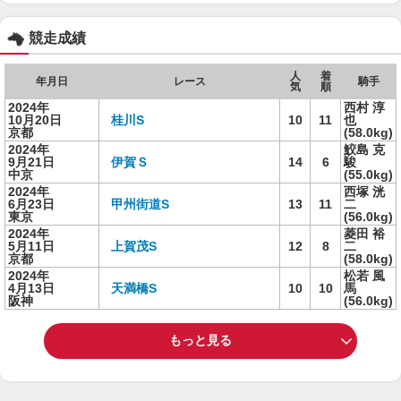
競走成績
人
着
年月日
レース
騎手
気
順
2024年
西村 淳
10月20日
桂川S
10
11
也
京都
(58.0kg)
2024年
鮫島 克
9月21日
伊賀Ｓ
14
6
駿
中京
(55.0kg)
2024年
西塚 洸
6月23日
甲州街道S
13
11
二
東京
(56.0kg)
2024年
菱田 裕
5月11日
上賀茂S
12
8
二
京都
(58.0kg)
2024年
松若 風
4月13日
天満橋S
10
10
馬
阪神
(56.0kg)
もっと見る