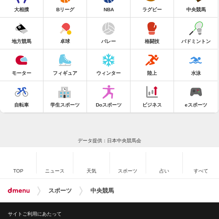
大相撲
Bリーグ
NBA
ラグビー
中央競馬
地方競馬
卓球
バレー
格闘技
バドミントン
モーター
フィギュア
ウィンター
陸上
水泳
自転車
学生スポーツ
Doスポーツ
ビジネス
eスポーツ
データ提供：日本中央競馬会
TOP
ニュース
天気
スポーツ
占い
すべて
スポーツ
中央競馬
サイトご利用にあたって