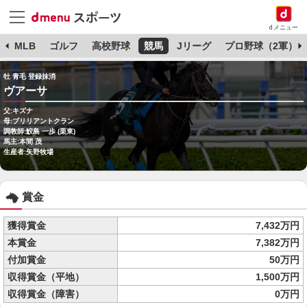
dメニュー
球
MLB
ゴルフ
高校野球
競馬
Jリーグ
プロ野球（2軍）
牡 青毛 登録抹消
ヴアーサ
父:キズナ
母:ブリリアントクラン
調教師:鮫島 一歩 (栗東)
馬主:本間 茂
生産者:矢野牧場
賞金
獲得賞金
7,432万円
本賞金
7,382万円
付加賞金
50万円
収得賞金（平地）
1,500万円
収得賞金（障害）
0万円