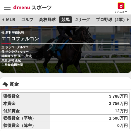
dメニュー
球
MLB
ゴルフ
高校野球
競馬
Jリーグ
プロ野球（2軍）
牡 鹿毛 登録抹消
エコロファルコン
父:ホッコータルマエ
母:サクラヴィッキー
調教師:矢野 英一 (美浦)
馬主:原村 正紀
生産者:山田牧場
賞金
獲得賞金
3,768万円
本賞金
3,756万円
付加賞金
12万円
収得賞金（平地）
1,500万円
収得賞金（障害）
0万円