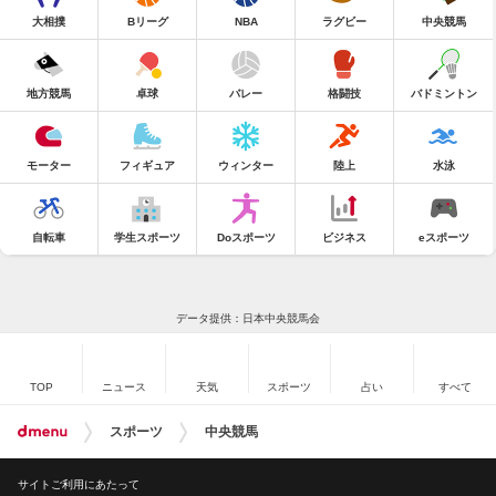
大相撲
Bリーグ
NBA
ラグビー
中央競馬
地方競馬
卓球
バレー
格闘技
バドミントン
モーター
フィギュア
ウィンター
陸上
水泳
自転車
学生スポーツ
Doスポーツ
ビジネス
eスポーツ
データ提供：日本中央競馬会
TOP
ニュース
天気
スポーツ
占い
すべて
スポーツ
中央競馬
サイトご利用にあたって