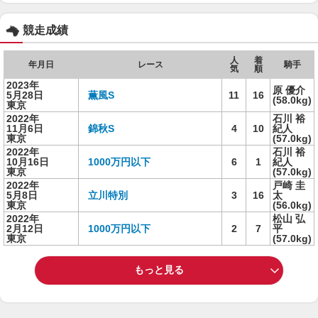
競走成績
人
着
年月日
レース
騎手
気
順
2023年
原 優介
5月28日
薫風S
11
16
(58.0kg)
東京
2022年
石川 裕
11月6日
錦秋S
4
10
紀人
東京
(57.0kg)
2022年
石川 裕
10月16日
1000万円以下
6
1
紀人
東京
(57.0kg)
2022年
戸崎 圭
5月8日
立川特別
3
16
太
東京
(56.0kg)
2022年
松山 弘
2月12日
1000万円以下
2
7
平
東京
(57.0kg)
もっと見る