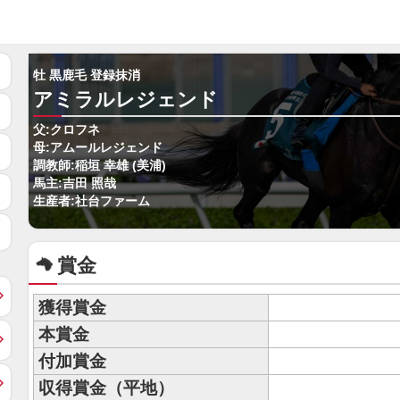
牡 黒鹿毛 登録抹消
アミラルレジェンド
父:クロフネ
母:アムールレジェンド
調教師:稲垣 幸雄 (美浦)
馬主:吉田 照哉
生産者:社台ファーム
賞金
獲得賞金
本賞金
付加賞金
収得賞金（平地）