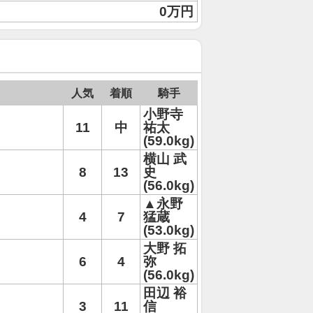
0万円
人気
着順
騎手
小野寺
11
中
祐太
(59.0kg)
横山 武
8
13
史
(56.0kg)
▲永野
4
7
猛蔵
(53.0kg)
大野 拓
6
4
弥
(56.0kg)
田辺 裕
3
11
信