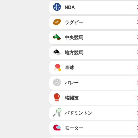
NBA
ラグビー
中央競馬
地方競馬
卓球
バレー
格闘技
バドミントン
モーター