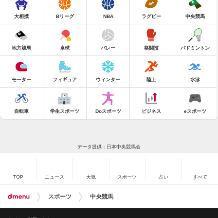
大相撲
Bリーグ
NBA
ラグビー
中央競馬
地方競馬
卓球
バレー
格闘技
バドミントン
モーター
フィギュア
ウィンター
陸上
水泳
自転車
学生スポーツ
Doスポーツ
ビジネス
eスポーツ
データ提供：日本中央競馬会
TOP
ニュース
天気
スポーツ
占い
すべて
スポーツ
中央競馬