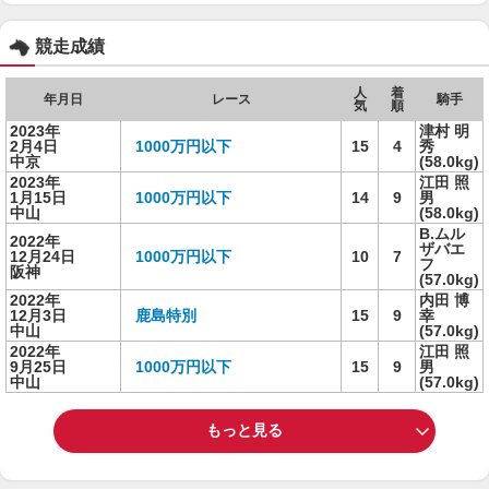
競走成績
人
着
年月日
レース
騎手
気
順
2023年
津村 明
2月4日
1000万円以下
15
4
秀
中京
(58.0kg)
2023年
江田 照
1月15日
1000万円以下
14
9
男
中山
(58.0kg)
B.ムル
2022年
ザバエ
12月24日
1000万円以下
10
7
フ
阪神
(57.0kg)
2022年
内田 博
12月3日
鹿島特別
15
9
幸
中山
(57.0kg)
2022年
江田 照
9月25日
1000万円以下
15
9
男
中山
(57.0kg)
もっと見る