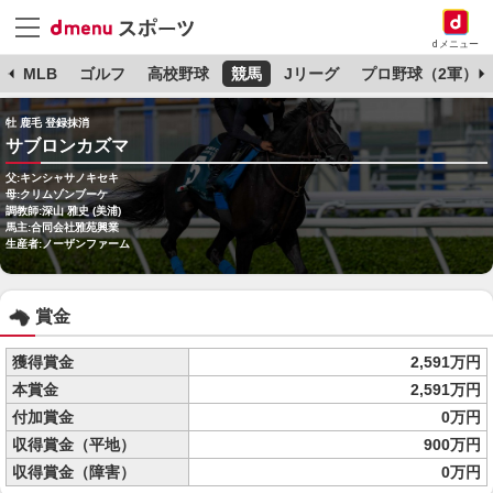
dメニュー
球
MLB
ゴルフ
高校野球
競馬
Jリーグ
プロ野球（2軍）
牡 鹿毛 登録抹消
サブロンカズマ
父:キンシャサノキセキ
母:クリムゾンブーケ
調教師:深山 雅史 (美浦)
馬主:合同会社雅苑興業
生産者:ノーザンファーム
賞金
獲得賞金
2,591万円
本賞金
2,591万円
付加賞金
0万円
収得賞金（平地）
900万円
収得賞金（障害）
0万円