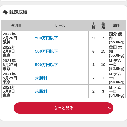
競走成績
人
着
年月日
レース
騎手
気
順
2022年
国分 優
2月26日
500万円以下
9
7
作
阪神
(55.0kg)
2022年
柴田 大
2月6日
500万円以下
6
15
知
東京
(55.0kg)
2021年
M.デム
6月27日
500万円以下
1
10
ーロ
東京
(52.0kg)
2021年
M.デム
5月29日
未勝利
2
1
ーロ
東京
(54.0kg)
2021年
M.デム
5月8日
未勝利
2
3
ーロ
東京
(54.0kg)
もっと見る