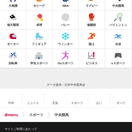
大相撲
Bリーグ
NBA
ラグビー
中央競馬
地方競馬
卓球
バレー
格闘技
バドミントン
モーター
フィギュア
ウィンター
陸上
水泳
自転車
学生スポーツ
Doスポーツ
ビジネス
eスポーツ
データ提供：日本中央競馬会
TOP
ニュース
天気
スポーツ
占い
すべて
スポーツ
中央競馬
サイトご利用にあたって