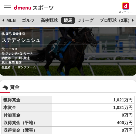
dメニュー
球
MLB
ゴルフ
高校野球
競馬
Jリーグ
プロ野球（2軍）
牝 鹿毛 登録抹消
ステディシュシュ
父:モーリス
母:フレンチバレリーナ
調教師:田中 剛 (美浦)
馬主:亀岡 和彦
生産者:ノーザンファーム
賞金
獲得賞金
1,021万円
本賞金
1,021万円
付加賞金
0万円
収得賞金（平地）
400万円
収得賞金（障害）
0万円