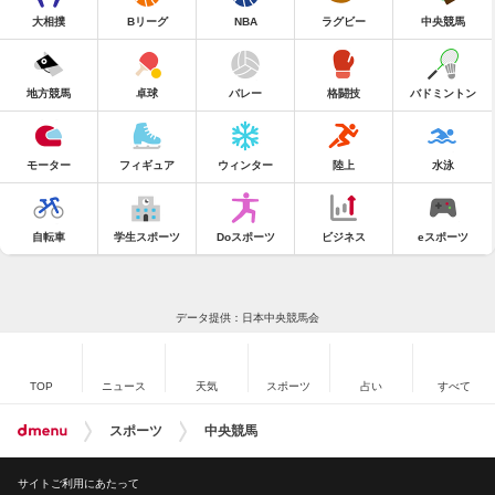
大相撲
Bリーグ
NBA
ラグビー
中央競馬
地方競馬
卓球
バレー
格闘技
バドミントン
モーター
フィギュア
ウィンター
陸上
水泳
自転車
学生スポーツ
Doスポーツ
ビジネス
eスポーツ
データ提供：日本中央競馬会
TOP
ニュース
天気
スポーツ
占い
すべて
スポーツ
中央競馬
サイトご利用にあたって