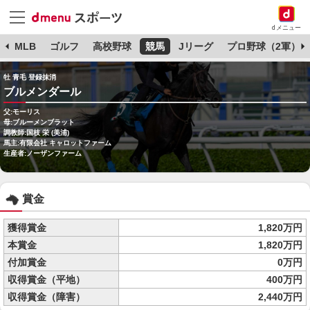
dメニュー
球
MLB
ゴルフ
高校野球
競馬
Jリーグ
プロ野球（2軍）
牡 青毛 登録抹消
ブルメンダール
父:モーリス
母:ブルーメンブラット
調教師:国枝 栄 (美浦)
馬主:有限会社 キャロットファーム
生産者:ノーザンファーム
賞金
獲得賞金
1,820万円
本賞金
1,820万円
付加賞金
0万円
収得賞金（平地）
400万円
収得賞金（障害）
2,440万円