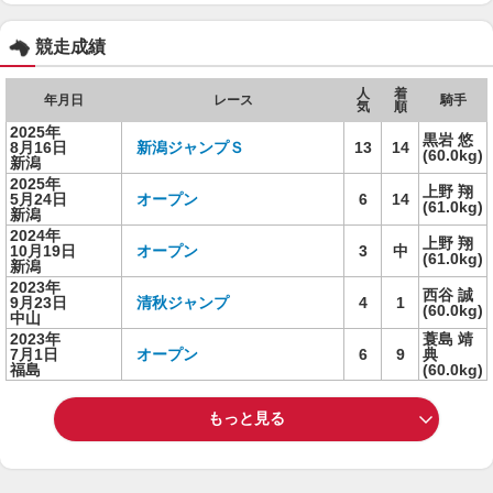
競走成績
人
着
年月日
レース
騎手
気
順
2025年
黒岩 悠
8月16日
新潟ジャンプＳ
13
14
(60.0kg)
新潟
2025年
上野 翔
5月24日
オープン
6
14
(61.0kg)
新潟
2024年
上野 翔
10月19日
オープン
3
中
(61.0kg)
新潟
2023年
西谷 誠
9月23日
清秋ジャンプ
4
1
(60.0kg)
中山
2023年
蓑島 靖
7月1日
オープン
6
9
典
福島
(60.0kg)
もっと見る