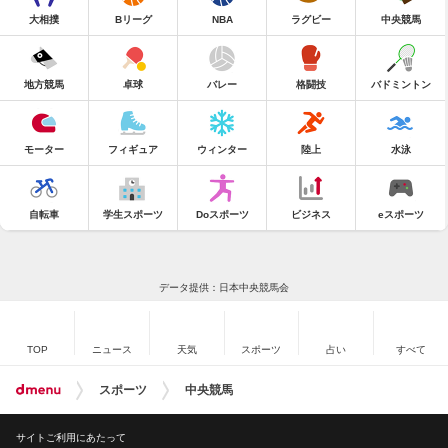
大相撲
Bリーグ
NBA
ラグビー
中央競馬
地方競馬
卓球
バレー
格闘技
バドミントン
モーター
フィギュア
ウィンター
陸上
水泳
自転車
学生スポーツ
Doスポーツ
ビジネス
eスポーツ
データ提供：日本中央競馬会
TOP
ニュース
天気
スポーツ
占い
すべて
スポーツ
中央競馬
サイトご利用にあたって