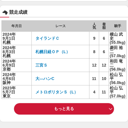
競走成績
人
着
年月日
レース
騎手
気
順
2024年
横山 武
9月1日
タイランドＣ
9
6
史
札幌
(55.0kg)
2024年
菱田 裕
8月3日
札幌日経ＯＰ（L）
8
6
二
札幌
(57.0kg)
2024年
和田 竜
6月9日
三宮Ｓ
12
12
二
京都
(56.0kg)
2024年
松山 弘
4月6日
大―ハンC
11
10
平
阪神
(56.0kg)
2023年
松山 弘
5月7日
メトロポリタンＳ（L）
4
11
平
東京
(57.0kg)
もっと見る