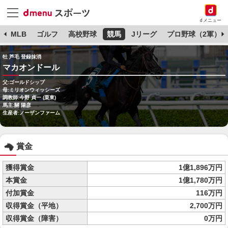
dメニュー
球
MLB
ゴルフ
高校野球
競馬
Jリーグ
プロ野球（2軍）
牡 芦毛 登録抹消
マカオンドール
父:ゴールドシップ
母:ミリオンウィッシーズ
調教師:今野 貞一 (栗東)
馬主:關 陽彦
生産者:ノーザンファーム
賞金
獲得賞金
1億1,896万円
本賞金
1億1,780万円
付加賞金
116万円
収得賞金（平地）
2,700万円
収得賞金（障害）
0万円