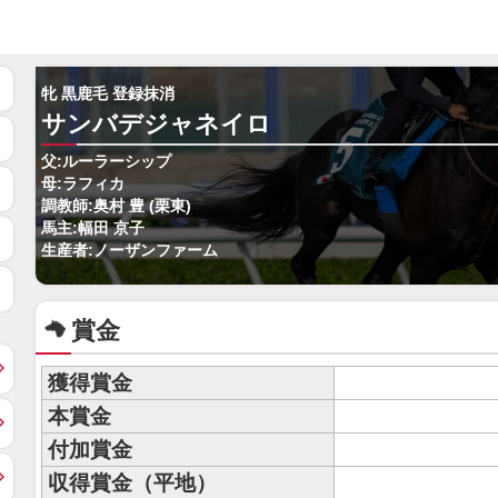
牝 黒鹿毛 登録抹消
サンバデジャネイロ
父:ルーラーシップ
母:ラフィカ
調教師:奥村 豊 (栗東)
馬主:幅田 京子
生産者:ノーザンファーム
賞金
獲得賞金
本賞金
付加賞金
収得賞金（平地）