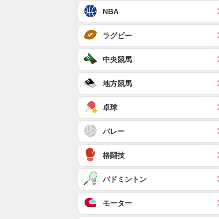
NBA
ラグビー
中央競馬
地方競馬
卓球
バレー
格闘技
バドミントン
モーター