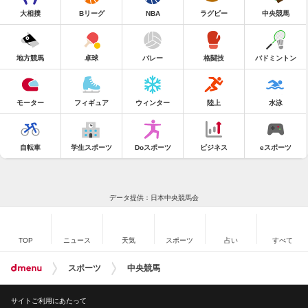
大相撲
Bリーグ
NBA
ラグビー
中央競馬
地方競馬
卓球
バレー
格闘技
バドミントン
モーター
フィギュア
ウィンター
陸上
水泳
自転車
学生スポーツ
Doスポーツ
ビジネス
eスポーツ
データ提供：日本中央競馬会
TOP
ニュース
天気
スポーツ
占い
すべて
スポーツ
中央競馬
サイトご利用にあたって