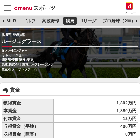
dメニュー
球
MLB
ゴルフ
高校野球
競馬
Jリーグ
プロ野球（2軍）
牝 鹿毛 登録抹消
ルージュグラース
父:ハービンジャー
母:レッドジゼル
調教師:安田 隆行 (栗東)
馬主:株式会社 東京ホースレーシング
生産者:ノーザンファーム
賞金
獲得賞金
1,892万円
本賞金
1,880万円
付加賞金
12万円
収得賞金（平地）
400万円
収得賞金（障害）
0万円