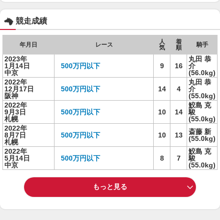
競走成績
人
着
年月日
レース
騎手
気
順
2023年
丸田 恭
1月14日
500万円以下
9
16
介
中京
(56.0kg)
2022年
丸田 恭
12月17日
500万円以下
14
4
介
阪神
(55.0kg)
2022年
鮫島 克
9月3日
500万円以下
10
14
駿
札幌
(55.0kg)
2022年
斎藤 新
8月7日
500万円以下
10
13
(55.0kg)
札幌
2022年
鮫島 克
5月14日
500万円以下
8
7
駿
中京
(55.0kg)
もっと見る