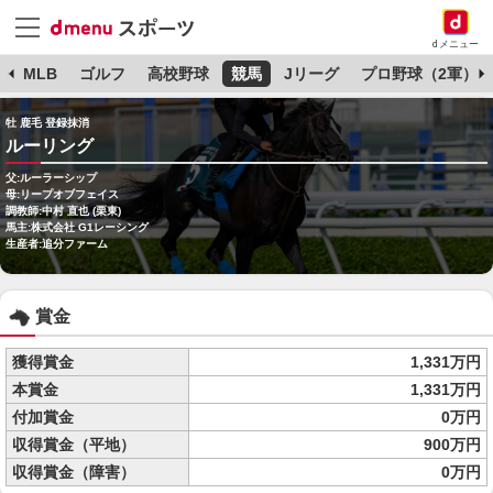
dメニュー
球
MLB
ゴルフ
高校野球
競馬
Jリーグ
プロ野球（2軍）
牡 鹿毛 登録抹消
ルーリング
父:ルーラーシップ
母:リープオブフェイス
調教師:中村 直也 (栗東)
馬主:株式会社 G1レーシング
生産者:追分ファーム
賞金
獲得賞金
1,331万円
本賞金
1,331万円
付加賞金
0万円
収得賞金（平地）
900万円
収得賞金（障害）
0万円