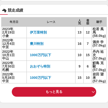
競走成績
人
着
年月日
レース
騎手
気
順
2023年
松若 風
2月19日
伊万里特別
13
12
馬
小倉
(58.0kg)
2022年
酒井 学
12月4日
豊川特別
16
7
(57.0kg)
中京
2022年
丹内 祐
10月1日
1000万円以下
10
15
次
中山
(57.0kg)
2022年
鮫島 克
7月30日
おおぞら特別
9
6
駿
札幌
(57.0kg)
2022年
岩田 望
5月28日
1000万円以下
15
10
来
中京
(57.0kg)
もっと見る