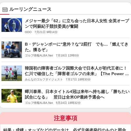
ルーリングニュース
メジャー最少「62」に立ち会った日本人女性 全英オープ
ンで阿蘇紀子競技委員が奮闘
GDO 7月21日 9時14分
B・デシャンボーに“意外？な”2罰打 でも…「燃えてき
た。獲るぞ」
ゴルフ情報ALBA.Net 7月18日 12時0分
韓国初の障害者ゴルフ国際大会で日本人が初代王者に！
仁川で確信した「障害者ゴルフの未来」【The Power of
GOLF〜障害者ゴルフ千思万考 #65】
みんなのゴルフダイジェスト 7月17日 18時30分
蟬川泰果、日本タイトル4冠は来年へ持ち越し「勝ちたい
試合になる」 翌日は全米OP最終予選会へ
ゴルフ情報ALBA.Net 5月24日 18時32分
注意事項
結果・成績・オッズなどのデータは、必ず主催者発行のものと照合