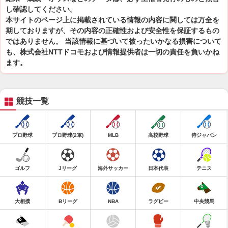
し確認してください。
本サイトのページ上に掲載されている情報の内容に関しては万全を
期しておりますが、その内容の正確性および安全性を保証するもの
ではありません。 当該情報に基づいて被ったいかなる損害について
も、株式会社NTTドコモおよび情報提供者は一切の責任を負いかね
ます。
競技一覧
プロ野球
プロ野球(2軍)
MLB
高校野球
侍ジャパン
ゴルフ
Jリーグ
海外サッカー
日本代表
テニス
大相撲
Bリーグ
NBA
ラグビー
中央競馬