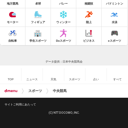
地方競馬
卓球
バレー
格闘技
バドミントン
モーター
フィギュア
ウィンター
陸上
水泳
自転車
学生スポーツ
Doスポーツ
ビジネス
eスポーツ
データ提供：日本中央競馬会
TOP
ニュース
天気
スポーツ
占い
すべて
スポーツ
中央競馬
サイトご利用にあたって
(C) NTT DOCOMO, INC.