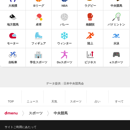
大相撲
Bリーグ
NBA
ラグビー
中央競馬
地方競馬
卓球
バレー
格闘技
バドミントン
モーター
フィギュア
ウィンター
陸上
水泳
自転車
学生スポーツ
Doスポーツ
ビジネス
eスポーツ
データ提供：日本中央競馬会
TOP
ニュース
天気
スポーツ
占い
すべて
スポーツ
中央競馬
サイトご利用にあたって