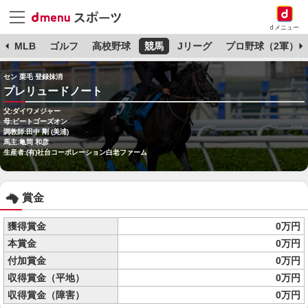
dメニュー
球
MLB
ゴルフ
高校野球
競馬
Jリーグ
プロ野球（2軍）
セン 栗毛 登録抹消
プレリュードノート
父:ダイワメジャー
母:ビートゴーズオン
調教師:田中 剛 (美浦)
馬主:亀岡 和彦
生産者:(有)社台コーポレーション白老ファーム
賞金
獲得賞金
0万円
本賞金
0万円
付加賞金
0万円
収得賞金（平地）
0万円
収得賞金（障害）
0万円