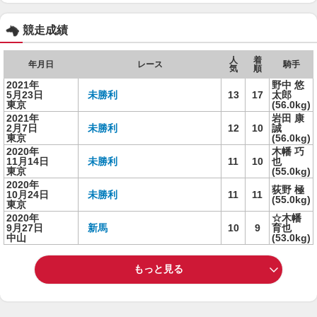
競走成績
人
着
年月日
レース
騎手
気
順
2021年
野中 悠
5月23日
未勝利
13
17
太郎
東京
(56.0kg)
2021年
岩田 康
2月7日
未勝利
12
10
誠
東京
(56.0kg)
2020年
木幡 巧
11月14日
未勝利
11
10
也
東京
(55.0kg)
2020年
荻野 極
10月24日
未勝利
11
11
(55.0kg)
東京
2020年
☆木幡
9月27日
新馬
10
9
育也
中山
(53.0kg)
もっと見る