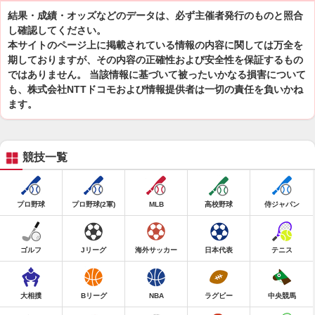
結果・成績・オッズなどのデータは、必ず主催者発行のものと照合
し確認してください。
本サイトのページ上に掲載されている情報の内容に関しては万全を
期しておりますが、その内容の正確性および安全性を保証するもの
ではありません。 当該情報に基づいて被ったいかなる損害について
も、株式会社NTTドコモおよび情報提供者は一切の責任を負いかね
ます。
競技一覧
プロ野球
プロ野球(2軍)
MLB
高校野球
侍ジャパン
ゴルフ
Jリーグ
海外サッカー
日本代表
テニス
大相撲
Bリーグ
NBA
ラグビー
中央競馬