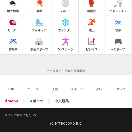
地方競馬
卓球
バレー
格闘技
バドミントン
モーター
フィギュア
ウィンター
陸上
水泳
自転車
学生スポーツ
Doスポーツ
ビジネス
eスポーツ
データ提供：日本中央競馬会
TOP
ニュース
天気
スポーツ
占い
すべて
スポーツ
中央競馬
サイトご利用にあたって
(C) NTT DOCOMO, INC.