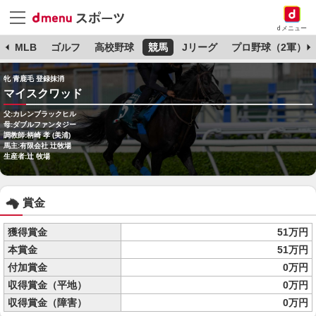
dメニュー
球
MLB
ゴルフ
高校野球
競馬
Jリーグ
プロ野球（2軍）
牝 青鹿毛 登録抹消
マイスクワッド
父:カレンブラックヒル
母:ダブルファンタジー
調教師:柄崎 孝 (美浦)
馬主:有限会社 辻牧場
生産者:辻 牧場
賞金
獲得賞金
51万円
本賞金
51万円
付加賞金
0万円
収得賞金（平地）
0万円
収得賞金（障害）
0万円